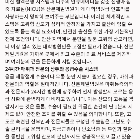
비한 혈액은행 시스템과 다수의 인큐베이터를 갖춘 신생아 집
중 치료실(NICU)은 산본제일병원이 왜 대학병원급 인프라를
자랑하는지 명확히 보여주는 부분입니다. 이러한 체계적인 시
스템은 고위험 산모가 심리적 안정감을 가지고 출산에 임할 수
있도록 돕는 핵심 요소이며, 안전한 출산을 위한 가장 기본적인
전제 조건입니다. 안산 지역에서 분만을 앞둔 고위험 산모라면,
더 이상 멀리 있는 대학병원만을 고집할 필요가 없습니다. 산본
제일병원은 가까운 곳에서 최고 수준의 의료 서비스를 제공하
며 여러분의 곁을 든든하게 지킬 것입니다.
24시간 마취과 전문의 상주와 응급수술 시스템
응급 제왕절개 수술이나 무통 분만 시술이 필요한 경우, 마취과
전문의의 역할은 절대적입니다. 산본제일병원은 마취통증의학
과 전문의가 24시간 병원에 상주하여 언제 발생할지 모르는 응
급 상황에 완벽하게 대비하고 있습니다. 이는 산모의 고통을 경
감시키는 것은 물론, 수술이 필요한 위급한 순간에 단 1분의 지
체도 없이 안전한 조치를 취할 수 있음을 의미합니다. 또한, 고
도로 숙련된 산부인과 전문의들로 구성된 수술팀은 고난도 수
술 클리닉을 운영하며, 자궁근종이나 난소낭종 등 부인과 질환
을 동반한 고위험 산모의 분만까지도 성공적으로 이끌고 있습