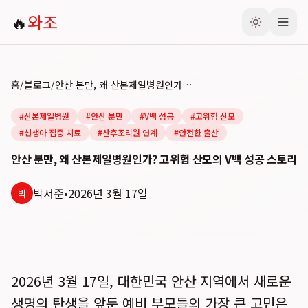
🔥
와조
홈
/
블로그
/
안산 분만, 왜 산본제일병원인가? 고위험 산모의 V백 성공 스토리
#
산본제일병원
#
안산 분만
#
V백 성공
#
고위험 산모
#
신생아 집중 치료
#
산후조리원 연계
#
안전한 출산
안산 분만, 왜 산본제일병원인가? 고위험 산모의 V백 성공 스토리
박서준
•
2026년 3월 17일
박
2026년 3월 17일, 대한민국 안산 지역에서 새로운
생명의 탄생을 앞둔 예비 부모들의 가장 큰 고민은