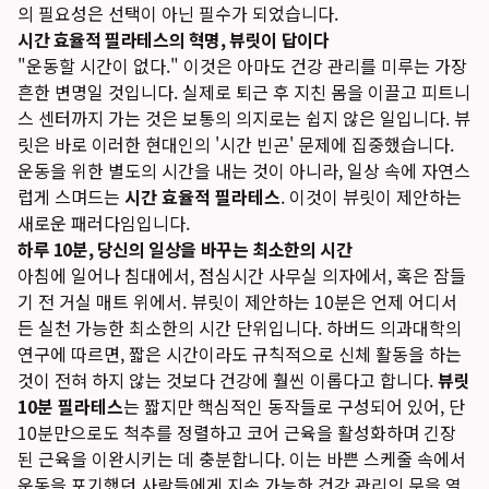
의 필요성은 선택이 아닌 필수가 되었습니다.
시간 효율적 필라테스의 혁명, 뷰릿이 답이다
"운동할 시간이 없다." 이것은 아마도 건강 관리를 미루는 가장
흔한 변명일 것입니다. 실제로 퇴근 후 지친 몸을 이끌고 피트니
스 센터까지 가는 것은 보통의 의지로는 쉽지 않은 일입니다. 뷰
릿은 바로 이러한 현대인의 '시간 빈곤' 문제에 집중했습니다.
운동을 위한 별도의 시간을 내는 것이 아니라, 일상 속에 자연스
럽게 스며드는
시간 효율적 필라테스
. 이것이 뷰릿이 제안하는
새로운 패러다임입니다.
하루 10분, 당신의 일상을 바꾸는 최소한의 시간
아침에 일어나 침대에서, 점심시간 사무실 의자에서, 혹은 잠들
기 전 거실 매트 위에서. 뷰릿이 제안하는 10분은 언제 어디서
든 실천 가능한 최소한의 시간 단위입니다. 하버드 의과대학의
연구에 따르면, 짧은 시간이라도 규칙적으로 신체 활동을 하는
것이 전혀 하지 않는 것보다 건강에 훨씬 이롭다고 합니다.
뷰릿
10분 필라테스
는 짧지만 핵심적인 동작들로 구성되어 있어, 단
10분만으로도 척추를 정렬하고 코어 근육을 활성화하며 긴장
된 근육을 이완시키는 데 충분합니다. 이는 바쁜 스케줄 속에서
운동을 포기했던 사람들에게 지속 가능한 건강 관리의 문을 열