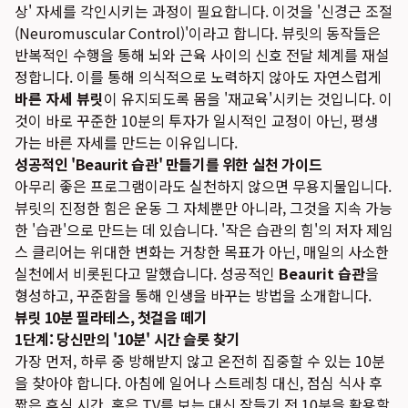
상' 자세를 각인시키는 과정이 필요합니다. 이것을 '신경근 조절
(Neuromuscular Control)'이라고 합니다. 뷰릿의 동작들은
반복적인 수행을 통해 뇌와 근육 사이의 신호 전달 체계를 재설
정합니다. 이를 통해 의식적으로 노력하지 않아도 자연스럽게
바른 자세 뷰릿
이 유지되도록 몸을 '재교육'시키는 것입니다. 이
것이 바로 꾸준한 10분의 투자가 일시적인 교정이 아닌, 평생
가는 바른 자세를 만드는 이유입니다.
성공적인 'Beaurit 습관' 만들기를 위한 실천 가이드
아무리 좋은 프로그램이라도 실천하지 않으면 무용지물입니다.
뷰릿의 진정한 힘은 운동 그 자체뿐만 아니라, 그것을 지속 가능
한 '습관'으로 만드는 데 있습니다. '작은 습관의 힘'의 저자 제임
스 클리어는 위대한 변화는 거창한 목표가 아닌, 매일의 사소한
실천에서 비롯된다고 말했습니다. 성공적인
Beaurit 습관
을
형성하고, 꾸준함을 통해 인생을 바꾸는 방법을 소개합니다.
뷰릿 10분 필라테스, 첫걸음 떼기
1단계: 당신만의 '10분' 시간 슬롯 찾기
가장 먼저, 하루 중 방해받지 않고 온전히 집중할 수 있는 10분
을 찾아야 합니다. 아침에 일어나 스트레칭 대신, 점심 식사 후
짧은 휴식 시간, 혹은 TV를 보는 대신 잠들기 전 10분을 활용할