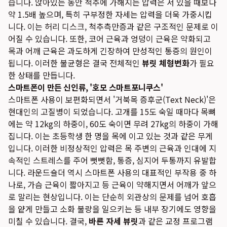
습니다. 앉아있는 동안 척추에 가해지는 압력은 서 있을 때보다
약 1.5배 높으며, 특히 구부정한 자세는 압력을 더욱 가중시킵
니다. 이는 허리 디스크, 척추측만증과 같은 구조적인 문제로 이
어질 수 있습니다. 또한, 코어 근육과 엉덩이 근육은 약화되고
목과 어깨 근육은 과도하게 긴장하여 만성적인 통증의 원인이
됩니다. 이러한 불균형은 결국 전체적인
뷰릿 체형변화
가 필요
한 상태를 만듭니다.
스마트폰이 만든 신인류, '호모 스마트포니쿠스'
스마트폰 사용이 보편화되면서 '거북목 증후군(Text Neck)'은
현대인의 고질병이 되었습니다. 고개를 15도 숙일 때마다 목뼈
에는 약 12kg의 하중이, 60도 숙이면 무려 27kg의 하중이 가해
집니다. 이는 초등학생 한 명을 목에 이고 있는 것과 같은 무게
입니다. 이러한 비정상적인 압력은 목 주변의 근육과 인대에 지
속적인 스트레스를 주어 뻣뻣함, 통증, 심지어 두통까지 유발합
니다. 라운드숄더 역시 스마트폰 사용의 대표적인 부작용 중 하
나로, 가슴 근육이 짧아지고 등 근육이 약해지면서 어깨가 앞으
로 말리는 현상입니다. 이는 단순히 외관상의 문제를 넘어 호흡
을 얕게 만들고 소화 불량을 일으키는 등 내부 장기에도 영향을
미칠 수 있습니다. 결국,
바른 자세 뷰릿
과 같은 교정 프로그램