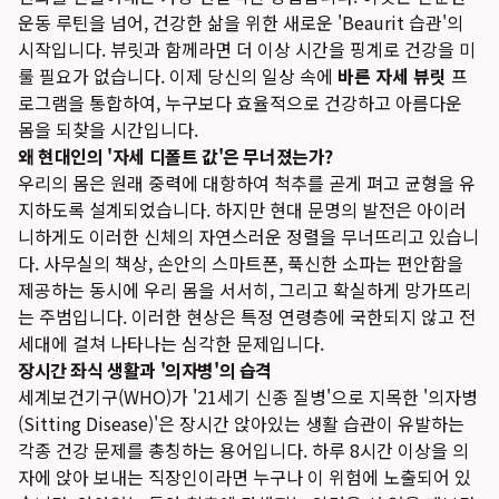
운동 루틴을 넘어, 건강한 삶을 위한 새로운 'Beaurit 습관'의
시작입니다. 뷰릿과 함께라면 더 이상 시간을 핑계로 건강을 미
룰 필요가 없습니다. 이제 당신의 일상 속에
바른 자세 뷰릿
프
로그램을 통합하여, 누구보다 효율적으로 건강하고 아름다운
몸을 되찾을 시간입니다.
왜 현대인의 '자세 디폴트 값'은 무너졌는가?
우리의 몸은 원래 중력에 대항하여 척추를 곧게 펴고 균형을 유
지하도록 설계되었습니다. 하지만 현대 문명의 발전은 아이러
니하게도 이러한 신체의 자연스러운 정렬을 무너뜨리고 있습니
다. 사무실의 책상, 손안의 스마트폰, 푹신한 소파는 편안함을
제공하는 동시에 우리 몸을 서서히, 그리고 확실하게 망가뜨리
는 주범입니다. 이러한 현상은 특정 연령층에 국한되지 않고 전
세대에 걸쳐 나타나는 심각한 문제입니다.
장시간 좌식 생활과 '의자병'의 습격
세계보건기구(WHO)가 '21세기 신종 질병'으로 지목한 '의자병
(Sitting Disease)'은 장시간 앉아있는 생활 습관이 유발하는
각종 건강 문제를 총칭하는 용어입니다. 하루 8시간 이상을 의
자에 앉아 보내는 직장인이라면 누구나 이 위험에 노출되어 있