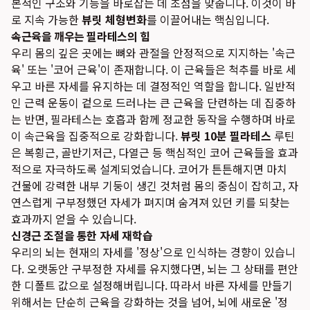
본적인 구조와 기능을 바로잡는 데 초점을 맞춥니다. 이것이 바
로 지속 가능한
뷰릿 체형변화
를 이끌어내는 핵심입니다.
속근육을 깨우는 필라테스의 힘
우리 몸의 깊은 곳에는 뼈와 관절을 안정적으로 지지하는 '속근
육' 또는 '코어 근육'이 존재합니다. 이 근육들은 척추를 바로 세
우고 바른 자세를 유지하는 데 결정적인 역할을 합니다. 일반적
인 근력 운동이 겉으로 드러나는 큰 근육을 단련하는 데 집중하
는 반면, 필라테스는 호흡과 함께 정교한 동작을 수행하며 바로
이 속근육을 집중적으로 강화합니다.
뷰릿 10분 필라테스
루틴
은 복횡근, 골반기저근, 다열근 등 핵심적인 코어 근육들을 효과
적으로 자극하도록 설계되었습니다. 코어가 튼튼해지면 마치
건물에 강력한 내부 기둥이 생긴 것처럼 몸의 중심이 잡히고, 자
연스럽게 구부정했던 자세가 펴지며 숨겨져 있던 키를 되찾는
효과까지 얻을 수 있습니다.
신경근 조절을 통한 자세 재학습
우리의 뇌는 현재의 자세를 '정상'으로 인식하는 경향이 있습니
다. 오랫동안 구부정한 자세를 유지했다면, 뇌는 그 상태를 편안
한 디폴트 값으로 설정해버립니다. 따라서 바른 자세를 만들기
위해서는 단순히 근육을 강화하는 것을 넘어, 뇌에 새로운 '정