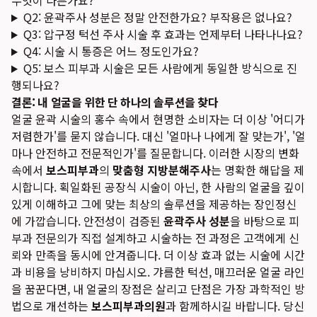
무엇이 다른가요?
Q2: 윤곽주사 성분은 정말 안전한가요? 부작용은 없나요?
Q3: 압구정 턱선 주사 시술 후 효과는 언제부터 나타나나요?
Q4: 시술 시 통증은 어느 정도인가요?
Q5: 보스 피부과 시술은 모든 사람에게 동일한 방식으로 진
행되나요?
결론: 내 얼굴을 위한 단 하나의 솔루션을 찾다
얼굴 윤곽 시술의 홍수 속에서 현명한 소비자는 더 이상 '어디가
저렴한가'를 묻지 않습니다. 대신 '얼마나 나에게 잘 맞는가', '얼
마나 안전하고 전문적인가'를 질문합니다. 이러한 시장의 변화
속에서
보스피부과
의
맞춤형 지방분해주사
는 명확한 해답을 제
시합니다. 획일화된 공장식 시술이 아닌, 한 사람의 얼굴을 깊이
있게 이해하고 그에 맞는 최상의 솔루션을 제공하는 장인정신
에 가깝습니다. 안전성이 검증된
윤곽주사 성분
을 바탕으로 피
부과 전문의가 직접 설계하고 시술하는 전 과정은 고객에게 신
뢰와 만족을 동시에 안겨줍니다. 더 이상 효과 없는 시술에 시간
과 비용을 낭비하지 마십시오. 갸름한 턱선, 매끄러운 얼굴 라인
을 꿈꾼다면, 내 얼굴의 장점은 살리고 단점은 가장 과학적인 방
법으로 개선하는
보스피부과의원
과 함께하시길 바랍니다. 당신