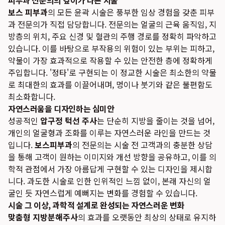
피부과 전문의의 깊이가 다른 시술
보스 피부과
의 모든 윤곽 시술은 풍부한 임상 경험을 갖춘 피부
과 전문의가 직접 담당합니다. 전문의는 얼굴의 근육 움직임, 지
방층의 위치, 주요 신경 및 혈관의 주행 경로를 정확히 파악하고
있습니다. 이를 바탕으로 부작용의 위험이 있는 부위는 피하고,
약물이 가장 효과적으로 작용할 수 있는 안전한 층에 정확하게
주입합니다. '정타'로 구현되는 이 정교한 시술은 최소한의 약물
로 최대한의 효과를 이끌어내며, 멍이나 붓기와 같은 불편함도
최소화합니다.
자연스러움을 디자인하는 심미안
성공적인
압구정 턱선 주사
는 단순히 지방을 줄이는 것을 넘어,
개인의 얼굴형과 조화를 이루는 자연스러운 라인을 만드는 것
입니다.
보스피부과
의 전문의는 시술 전 고객과의 충분한 상담
을 통해 고객이 원하는 이미지와 개선 방향을 공유하고, 이를 의
학적 관점에서 가장 아름답게 구현할 수 있는 디자인을 제시합
니다. 과도한 시술로 인한 인위적인 느낌 없이, 본래 자신의 얼
굴인 듯 자연스럽게 예뻐지는 변화를 경험할 수 있습니다.
시술 그 이상, 과학적 설계로 완성되는 자연스러운 변화
맞춤형 지방분해주사
의 효과를 오랫동안 최상의 상태로 유지하