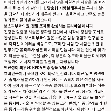
이처럼 개인의 상태를 고려하지 않은 획일적인 시술은 '밑 빠진
독에 물 붓기'와 같습니다.
맞춤형 지방분해주사
는 문제의 원인
을 정확히 타겟팅하기 때문에 훨씬 더 효율적이고 만족도 높은
결과를 이끌어낼 수 있습니다.
보스피부과의원, 정밀 조제로 완성하는 프리미엄 레시피
진정한 맞춤형 시술은 정확한 진단에서 시작해 정밀한 조제로
완성됩니다.
보스피부과의원
은 수많은 임상 경험과 연구를 통
해 축적된 데이터를 바탕으로, 고객 한 사람 한 사람을 위한 유
일무이한
윤곽주사 성분
레시피를 만듭니다. 이는 단순히 몇 가
지 약물을 섞는 수준을 넘어, 각 성분의 농도와 비율을 미세하게
조절하여 시너지 효과를 창출하는 과정입니다.
안전성이 최우선: KFDA 인증 정품 약물 사용
효과만큼이나 중요한 것이 바로 안전입니다. 최근 일부 병원에
서 출처가 불분명하거나 안전성이 검증되지 않은 성분을 사용
하여 문제가 되는 경우가 종종 발생합니다.
보스피부과
는 식품
의약품안전처(KFDA)의 정식 허가를 받은 정품, 정량의 약물만
을 사용하는 것을 철칙으로 삼습니다. 이는 시술 효과를 보장하
는 동시에, 시술 후 발생할 수 있는 조직 변성, 염증, 알레르기 반
응 등의 부작용 위험을 원천적으로 차단하기 위함입니다. 고객