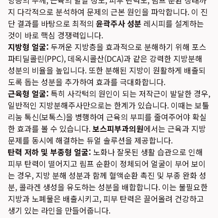
방층의 두께, 근육의 발달 정도, 피부 탄력도, 림프 순환 상태까
지 다각적으로 분석하여 문제의 근본 원인을 파악합니다. 이 진
단 결과를 바탕으로 최적의
윤곽주사 성분
레시피를 설계하는
것이 바로 핵심 경쟁력입니다.
지방형 얼굴:
두꺼운 지방층을 효과적으로 분해하기 위해 포스
파티딜콜린(PPC), 데옥시콜산(DCA)과 같은 강력한 지방분해
성분의 비율을 높입니다. 또한 분해된 지방이 원활하게 배출되
도록 돕는 성분을 추가하여 효과를 극대화합니다.
근육형 얼굴:
특히 사각턱의 원인이 되는 저작근이 발달한 경우,
일반적인 지방분해주사만으로는 한계가 있습니다. 이때는 보툴
리눔 톡신(보톡스)을 병행하여 근육의 부피를 줄여주어야 확실
한 효과를 볼 수 있습니다.
보스피부과의원
에서는 근육과 지방
문제를 동시에 해결하는 듀얼 솔루션을 제공합니다.
탄력 저하 및 부종형 얼굴:
노화나 잘못된 생활 습관으로 인해
피부 탄력이 떨어지고 림프 순환이 정체되어 얼굴이 부어 보이
는 경우, 지방 분해 성분과 함께 혈액순환 촉진 및 부종 완화 성
분, 콜라겐 생성을 유도하는 성분을 배합합니다. 이는 불필요한
지방과 노폐물은 배출시키고, 피부 탄력은 끌어올려 건강하고
생기 있는 라인을 만들어줍니다.