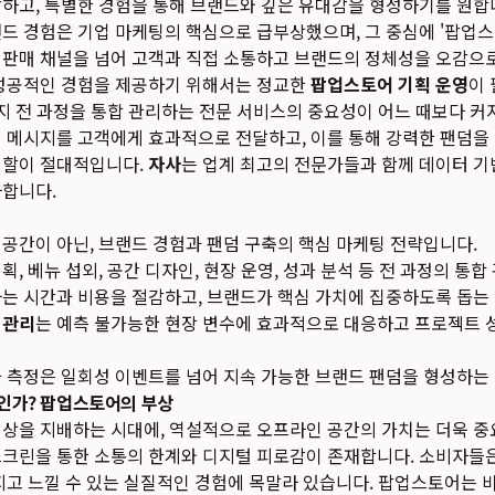
하고, 특별한 경험을 통해 브랜드와 깊은 유대감을 형성하기를 원합
드 경험은 기업 마케팅의 핵심으로 급부상했으며, 그 중심에 '팝업스
 판매 채널을 넘어 고객과 직접 소통하고 브랜드의 정체성을 오감으
 성공적인 경험을 제공하기 위해서는 정교한
팝업스토어 기획 운영
이
까지 전 과정을 통합 관리하는 전문 서비스의 중요성이 어느 때보다 커
의 메시지를 고객에게 효과적으로 전달하고, 이를 통해 강력한 팬덤을
역할이 절대적입니다.
자사
는 업계 최고의 전문가들과 함께 데이터 기
사합니다.
공간이 아닌, 브랜드 경험과 팬덤 구축의 핵심 마케팅 전략입니다.
, 베뉴 섭외, 공간 디자인, 현장 운영, 성과 분석 등 전 과정의 통
는 시간과 비용을 절감하고, 브랜드가 핵심 가치에 집중하도록 돕는
 관리
는 예측 불가능한 현장 변수에 효과적으로 대응하고 프로젝트 
 측정은 일회성 이벤트를 넘어 지속 가능한 브랜드 팬덤을 형성하는
'인가? 팝업스토어의 부상
일상을 지배하는 시대에, 역설적으로 오프라인 공간의 가치는 더욱 중
스크린을 통한 소통의 한계와 디지털 피로감이 존재합니다. 소비자들은
지고 느낄 수 있는 실질적인 경험에 목말라 있습니다. 팝업스토어는 