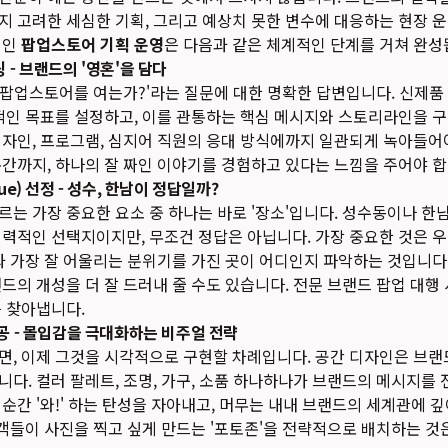
 고려한 세심한 기획, 그리고 예상치 못한 변수에 대응하는 현장 
적인
팝업스토어 기획 운영
은 다음과 같은 체계적인 단계를 거쳐 완성
 - 브랜드의 '영혼'을 담다
이 팝업스토어를 여는가?'라는 질문에 대한 명확한 답변입니다. 신제품 
적인 목표를 설정하고, 이를 관통하는 핵심 메시지와 스토리라인을 구
자인, 프로그램, 심지어 직원의 응대 방식에까지 일관되게 녹아들어
간까지, 하나의 잘 짜인 이야기를 경험하고 있다는 느낌을 주어야 합
ue) 선정 - 성수, 한남이 정답일까?
는 가장 중요한 요소 중 하나는 바로 '장소'입니다. 성수동이나 
력적인 선택지이지만, 무조건 정답은 아닙니다. 가장 중요한 것은 
과 가장 잘 어울리는 분위기를 가진 곳이 어디인지 파악하는 것입니다.
드의 개성을 더 잘 드러내 줄 수도 있습니다. 전문
브랜드 팝업 대행
 찾아냅니다.
공 - 몰입감을 극대화하는 비주얼 전략
면, 이제 그것을 시각적으로 구현할 차례입니다. 공간 디자인은 브
다. 컬러 팔레트, 조명, 가구, 소품 하나하나가 브랜드의 메시지를 
순간 '와!' 하는 탄성을 자아내고, 머무는 내내 브랜드의 세계관에 깊
고객들이 사진을 찍고 싶게 만드는 '포토존'을 전략적으로 배치하는 것