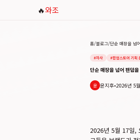
🔥
와조
홈
/
블로그
/
#
자사
#
팝업스토어 기획 
단순 매장을 넘어 팬덤을 
윤지후
•
2026년 5
윤
2026년 5월 17