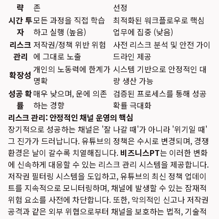
략
존
선정
시간 투
모든 과정을 직접 학습
최적화된 워크플로우로 핵심
자
하고 실행 (높음)
업무에 집중 (낮음)
리스크
저작권/정책 위반 위험
사전 리스크 분석 및 안전 가이
관리
에 그대로 노출
드라인 제공
개인의 노동력에 한계가
시스템 기반으로 안정적인 대
확장성
명확
량 생산 가능
성공 확
매우 낮으며, 운에 의존
검증된 프로세스를 통해 성공
률
하는 경향
확률 극대화
리스크 관리: 안정적인 채널 운영의 핵심
장기적으로 성공하는 채널은 '잘 나갈 때'가 아니라 '위기일 때'
그 진가가 드러납니다. 유튜브의 정책은 수시로 변경되며, 경쟁
환경은 날이 갈수록 치열해집니다.
비즈니스PT
는 이러한 변화
에 신속하게 대응할 수 있는 리스크 관리 시스템을 제공합니다.
저작권 필터링 시스템을 도입하고, 유튜브의 최신 정책 업데이
트를 지속적으로 모니터링하며, 채널에 발생할 수 있는 잠재적
위험 요소를 사전에 차단합니다. 또한, 악의적인 신고나 저작권
공격과 같은 외부 위협으로부터 채널을 보호하는 법적, 기술적