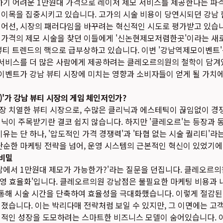
하기 어려운 1만원대 가격으로 레이저 제모 서비스를 제공한다는 파
 이목을 집중시키고 있습니다. 고가의 시술 비용이 당연시되던 강남
넘어선, 시장의 패러다임을 바꾸려는 혁신적인 시도로 평가받고 있습니
 가격의 제모 시술을 찾던 이들에게 '신논현제모저렴한곳'이라는 새
)는 뷰티 트렌드의 핵으로 급부상하고 있습니다. 이번 '강남역제모이벤트
료 서비스를 더 많은 사람에게 제공하려는 클레오르의원의 철학이 담겨
 이벤트가 강남 뷰티 시장에 미치는 영향과 소비자들이 얻게 될 가치
r)'가 강남 뷰티 시장의 게임 체인저인가?
장 치열한 뷰티 시장으로, 수많은 클리닉과 에스테틱이 끊임없이 경
닉이 주목받기란 결코 쉽지 않습니다. 하지만 '클레오르'는 등장과 
유는 단 하나, '압도적인 가격 경쟁력'과 '타협 없는 시술 퀄리티'라
단순한 마케팅 전략을 넘어, 운영 시스템의 근본적인 혁신이 있었기
 비밀
남에서 1만원대 제모가 가능한가?'라는 질문을 던집니다. 클레오르
'운영 효율화'입니다. 클레오르의원 강남점은 불필요한 마케팅 비용과 
 통해 시술 시간을 단축하여 효율성을 극대화했습니다. 이렇게 절감
졌습니다. 이는 박리다매 전략처럼 보일 수 있지만, 그 이면에는 고
기적인 성장을 도모하려는 스마트한 비즈니스 모델이 숨어있습니다. 