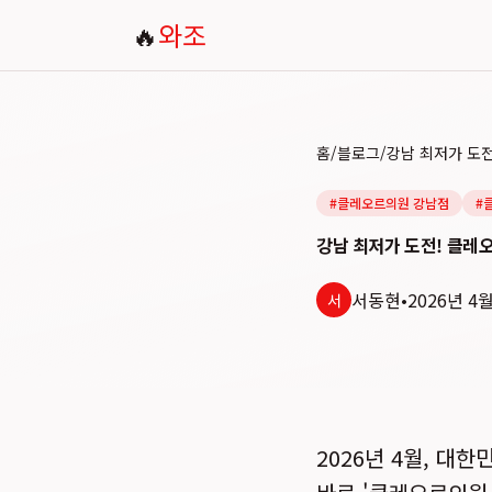
🔥
와조
홈
/
블로그
/
#
클레오르의원 강남점
#
강남 최저가 도전! 클레
서동현
•
2026년 4
서
2026년 4월, 대