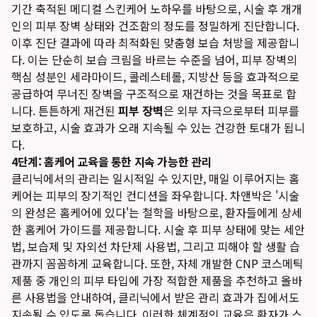
기간 축적된 메디컬 스킨케어 노하우를 바탕으로, 시술 후 개개
인의 피부 장벽 상태와 건조함의 정도를 정밀하게 진단합니다.
이후 진단 결과에 따라 최적화된 맞춤형 보습 처방을 제공합니
다. 이는 단순히 보습 크림을 바르는 수준을 넘어, 피부 장벽의
핵심 성분인 세라마이드, 콜레스테롤, 지방산 등을 효과적으로
공급하여 무너진 장벽을 구조적으로 재건하는 것을 목표로 합
니다. 튼튼하게 재건된
피부 장벽
은 외부 자극으로부터 피부를
보호하고, 시술 효과가 오래 지속될 수 있는 건강한 토대가 됩니
다.
4단계: 홈케어 교육을 통한 지속 가능한 관리
클리닉에서의 관리는 일시적일 수 있지만, 매일 이루어지는 홈
케어는 피부의 장기적인 컨디션을 좌우합니다. 차앤박은 '시술
의 완성은 홈케어에 있다'는 철학을 바탕으로, 환자들에게 상세
한 홈케어 가이드를 제공합니다. 시술 후 피부 상태에 맞는 세안
법, 보습제 및 자외선 차단제 사용법, 그리고 피해야 할 생활 습
관까지 꼼꼼하게 교육합니다. 또한, 자체 개발한 CNP 코스메틱
제품 중 개인의 피부 타입에 가장 적합한 제품을 추천하고 올바
른 사용법을 안내하여, 클리닉에서 받은 관리 효과가 집에서도
지속될 수 있도록 돕습니다. 이러한 체계적인 교육은 환자가 스