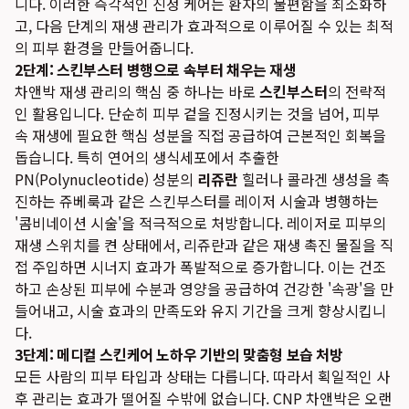
니다. 이러한 즉각적인 진정 케어는 환자의 불편함을 최소화하
고, 다음 단계의 재생 관리가 효과적으로 이루어질 수 있는 최적
의 피부 환경을 만들어줍니다.
2단계: 스킨부스터 병행으로 속부터 채우는 재생
차앤박 재생 관리의 핵심 중 하나는 바로
스킨부스터
의 전략적
인 활용입니다. 단순히 피부 겉을 진정시키는 것을 넘어, 피부
속 재생에 필요한 핵심 성분을 직접 공급하여 근본적인 회복을
돕습니다. 특히 연어의 생식세포에서 추출한
PN(Polynucleotide) 성분의
리쥬란
힐러나 콜라겐 생성을 촉
진하는 쥬베룩과 같은 스킨부스터를 레이저 시술과 병행하는
'콤비네이션 시술'을 적극적으로 처방합니다. 레이저로 피부의
재생 스위치를 켠 상태에서, 리쥬란과 같은 재생 촉진 물질을 직
접 주입하면 시너지 효과가 폭발적으로 증가합니다. 이는 건조
하고 손상된 피부에 수분과 영양을 공급하여 건강한 '속광'을 만
들어내고, 시술 효과의 만족도와 유지 기간을 크게 향상시킵니
다.
3단계: 메디컬 스킨케어 노하우 기반의 맞춤형 보습 처방
모든 사람의 피부 타입과 상태는 다릅니다. 따라서 획일적인 사
후 관리는 효과가 떨어질 수밖에 없습니다. CNP 차앤박은 오랜