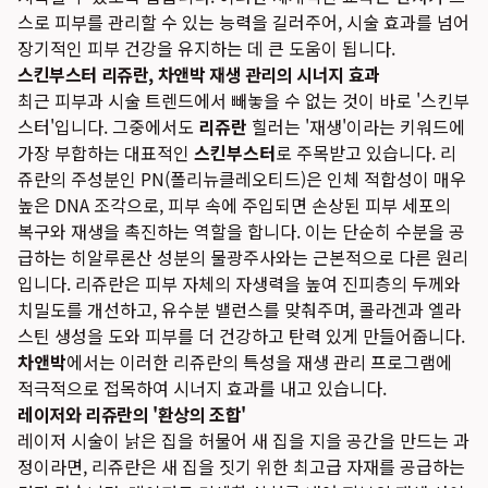
스로 피부를 관리할 수 있는 능력을 길러주어, 시술 효과를 넘어
장기적인 피부 건강을 유지하는 데 큰 도움이 됩니다.
스킨부스터 리쥬란, 차앤박 재생 관리의 시너지 효과
최근 피부과 시술 트렌드에서 빼놓을 수 없는 것이 바로 '스킨부
스터'입니다. 그중에서도
리쥬란
힐러는 '재생'이라는 키워드에
가장 부합하는 대표적인
스킨부스터
로 주목받고 있습니다. 리
쥬란의 주성분인 PN(폴리뉴클레오티드)은 인체 적합성이 매우
높은 DNA 조각으로, 피부 속에 주입되면 손상된 피부 세포의
복구와 재생을 촉진하는 역할을 합니다. 이는 단순히 수분을 공
급하는 히알루론산 성분의 물광주사와는 근본적으로 다른 원리
입니다. 리쥬란은 피부 자체의 자생력을 높여 진피층의 두께와
치밀도를 개선하고, 유수분 밸런스를 맞춰주며, 콜라겐과 엘라
스틴 생성을 도와 피부를 더 건강하고 탄력 있게 만들어줍니다.
차앤박
에서는 이러한 리쥬란의 특성을 재생 관리 프로그램에
적극적으로 접목하여 시너지 효과를 내고 있습니다.
레이저와 리쥬란의 '환상의 조합'
레이저 시술이 낡은 집을 허물어 새 집을 지을 공간을 만드는 과
정이라면, 리쥬란은 새 집을 짓기 위한 최고급 자재를 공급하는