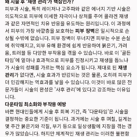
왜 시술 후 '재생 관리'가 핵심인가?
피부과 시술, 특히 레이저나 고주파와 같은 에너지 기반 시술은
의도적으로 피부에 미세한 자극이나 상처를 주어 콜라겐 재생
과 같은 자연적인 치유 반응을 유도하는 원리입니다. 이 과정에
서 피부의 가장 바깥층을 보호하는
피부 장벽
은 일시적으로 손
상될 수밖에 없습니다. 피부 장벽이 무너지면 피부는 수분 손실
에 취약해지고, 외부 유해 환경에 쉽게 반응하여 붉은기, 가려
움, 트러블 등 다양한 부작용을 겪을 수 있습니다. 바로 이 '골든
타임'에 얼마나 효과적으로 피부를 진정시키고 재생을 돕느냐
가 시술의 성패를 가르는 핵심 요소가 됩니다. 제대로 된
재생
관리
가 없다면, 시술 효과가 반감되는 것은 물론, 오히려 피부가
더 민감해지는 역효과를 낳을 수 있습니다. 이것이 바로 많은 전
문가들이 시술의 완성은 '사후 관리'에 있다고 강조하는 이유입
니다.
다운타임 최소화와 부작용 예방
바쁜 현대인들에게 시술 후 회복 기간, 즉 '다운타임'은 시술을
결정하는 중요한 기준이 됩니다. 과거에는 시술 후 며칠, 길게는
몇 주간 붉은기와 각질, 부기 등으로 일상생활에 지장을 겪는 경
우가 많았습니다. 하지만 체계적인 재생 관리는 이러한 불편함