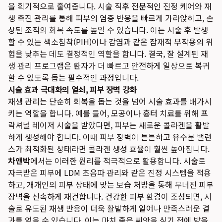
을 획기적으로 줄여줍니다. 시술 직후 전문적인 진정 케어와 재
생 촉진 관리를 통해 피부의 염증 반응을 빠르게 가라앉히고, 손
상된 조직의 회복 속도를 높일 수 있습니다. 이는 시술 후 발생
할 수 있는 색소침착(PIH)이나 감염과 같은 잠재적 부작용의 위
험을 낮추는 데도 결정적인 역할을 합니다. 결국, 잘 설계된 재
생 관리 프로그램은 환자가 더 빠르고 안전하게 일상으로 복귀
할 수 있도록 돕는 필수적인 과정입니다.
시술 효과 극대화의 열쇠, 피부 장벽 강화
재생 관리는 단순히 회복을 돕는 것을 넘어 시술 효과를 배가시
키는 역할을 합니다. 예를 들어, 모공이나 흉터 치료를 위해 프
락셔널 레이저 시술을 받았다면, 피부는 새로운 콜라겐을 활발
하게 생성해야 합니다. 이때 피부 장벽이 튼튼하고 유수분 밸런
스가 최적화된 상태라면 콜라겐 생성 효율이 훨씬 높아집니다.
차앤박
에서는 이러한 원리를 적극적으로 활용합니다. 시술로
자극받은 피부에 LDM 초음파 관리와 같은 진정 시스템을 적용
하고, 개개인의 피부 상태에 맞는 보습 처방을 통해 무너진 피부
장벽을 신속하게 재건합니다. 건강한 피부 환경이 조성되면, 시
술로 유도된 재생 반응이 더욱 활발하게 일어나 만족스러운 결
과를 얻을 수 있습니다. 이는 마치 좋은 씨앗을 심기 전에 밭을