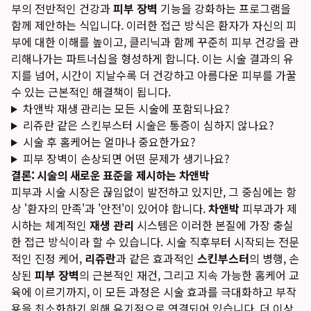
부의 전반적인 건강과
피부 장벽
기능을 강화하는 프로그램을
함께 제안하는 식입니다. 이러한 접근 방식은 환자가 자신의 피
부에 대한 이해를 높이고, 클리닉과 함께 꾸준히 피부 건강을 관
리해나가는 파트너십을 형성하게 합니다. 이는 시술 결과의 유
지를 넘어, 시간이 지날수록 더 건강하고 아름다운 피부를 가꿀
수 있는 근본적인 해결책이 됩니다.
차앤박 재생 관리는 모든 시술에 포함되나요?
리쥬란 같은 스킨부스터 시술은 통증이 심하지 않나요?
시술 후 홈케어는 얼마나 중요한가요?
피부 장벽이 손상되면 어떤 문제가 생기나요?
결론: 시술의 새로운 표준을 제시하는 차앤박
피부과 시술 시장은 끊임없이 발전하고 있지만, 그 중심에는 항
상 '환자의 만족'과 '안전'이 있어야 합니다.
차앤박
피부과가 제
시하는 체계적인
재생 관리
시스템은 이러한 본질에 가장 충실
한 접근 방식이라 할 수 있습니다. 시술 직후부터 시작되는 전문
적인 진정 케어,
리쥬란
과 같은 효과적인
스킨부스터
의 병행, 손
상된
피부 장벽
의 근본적인 재건, 그리고 지속 가능한 홈케어 교
육에 이르기까지, 이 모든 과정은 시술 효과를 극대화하고 부작
용을 최소화하기 위해 유기적으로 연결되어 있습니다. 더 이상