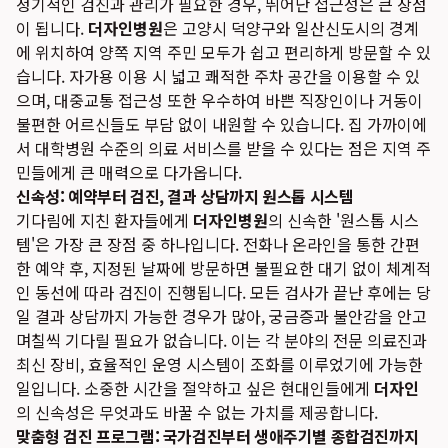
정기적인 검진과 관리가 필요한 경우, 뛰어난 접근성은 큰 장점
이 됩니다.
더자인병원
은 고양시 덕양구와 일산신도시의 경계
에 위치하여 양쪽 지역 주민 모두가 쉽고 편리하게 방문할 수 있
습니다. 자가용 이용 시 넓고 쾌적한 주차 공간을 이용할 수 있
으며, 대중교통 접근성 또한 우수하여 바쁜 직장인이나 거동이
불편한 어르신들도 부담 없이 내원할 수 있습니다. 집 가까이에
서 대학병원 수준의 의료 서비스를 받을 수 있다는 점은 지역 주
민들에게 큰 매력으로 다가옵니다.
신속성: 예약부터 검진, 결과 상담까지 원스톱 시스템
기다림에 지친 환자들에게
더자인병원
의 신속한 '원스톱 시스
템'은 가장 큰 장점 중 하나입니다. 전화나 온라인을 통한 간편
한 예약 후, 지정된 날짜에 방문하면 불필요한 대기 없이 체계적
인 동선에 따라 검진이 진행됩니다. 모든 검사가 끝난 후에는 당
일 결과 상담까지 가능한 경우가 많아, 궁금증과 불안감을 안고
며칠씩 기다릴 필요가 없습니다. 이는 각 분야의 전문 의료진과
최신 장비, 효율적인 운영 시스템이 조화를 이루었기에 가능한
일입니다. 소중한 시간을 절약하고 싶은 현대인들에게
더자인
의 신속성은 무엇과도 바꿀 수 없는 가치를 제공합니다.
맞춤형 검진 프로그램: 국가검진부터 생애주기별 종합검진까지