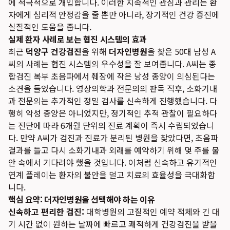
에 적극적으로 개입합니다. 이러한 지속적인 관심과 관리는 환
자에게 심리적 안정감을 줄 뿐만 아니라, 장기적인 건강 증진에
실질적인 도움을 줍니다.
실제 환자 사례로 보는 협진 시스템의 효과
최근
덕양구 건강검진
을 위해
더자인병원
을 찾은 50대 남성 A
씨의 사례는 협진 시스템의 우수성을 잘 보여줍니다. A씨는 종
합검진 복부 초음파에서 췌장에 작은 낭성 종양이 의심된다는
소견을 들었습니다. 영상의학과 전문의의 판독 직후, 소화기내
과 전문의는 추가적인 정밀 검사를 신속하게 진행했습니다. 다
행히 악성 종양은 아니었지만, 정기적인 추적 관찰이 필요하다
는 진단에 따라 6개월 단위의 진료 계획이 즉시 수립되었습니
다. 만약 A씨가 검진과 진료가 분리된 병원을 찾았다면, 초음파
결과를 들고 다시 소화기내과 외래를 예약하기 위해 몇 주를 불
안 속에서 기다려야 했을 것입니다. 이처럼 신속하고 유기적인
연계 플레이는 환자의 불안을 덜고 치료의 효율성을 극대화합
니다.
핵심 요약: 더자인병원을 선택해야 하는 이유
신속하고 편리한 검진:
대학병원의 고질적인 예약 적체와 긴 대
기 시간 없이 원하는 날짜에 빠르고 쾌적하게 건강검진을 받을