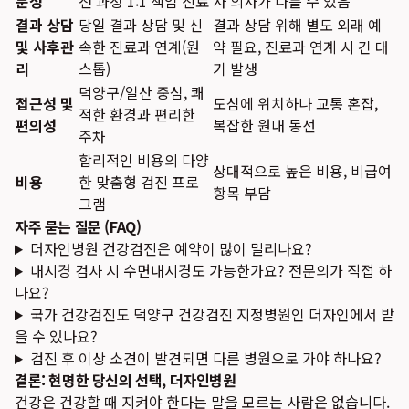
문성
전 과정 1:1 책임 진료
사 의사가 다를 수 있음
결과 상담
당일 결과 상담 및 신
결과 상담 위해 별도 외래 예
및 사후관
속한 진료과 연계(원
약 필요, 진료과 연계 시 긴 대
리
스톱)
기 발생
덕양구/일산 중심, 쾌
접근성 및
도심에 위치하나 교통 혼잡,
적한 환경과 편리한
편의성
복잡한 원내 동선
주차
합리적인 비용의 다양
상대적으로 높은 비용, 비급여
비용
한 맞춤형 검진 프로
항목 부담
그램
자주 묻는 질문 (FAQ)
더자인병원 건강검진은 예약이 많이 밀리나요?
내시경 검사 시 수면내시경도 가능한가요? 전문의가 직접 하
나요?
국가 건강검진도 덕양구 건강검진 지정병원인 더자인에서 받
을 수 있나요?
검진 후 이상 소견이 발견되면 다른 병원으로 가야 하나요?
결론: 현명한 당신의 선택, 더자인병원
건강은 건강할 때 지켜야 한다는 말을 모르는 사람은 없습니다.