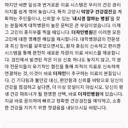
하지만 바쁜 일상과 번거로운 의료 시스템은 우리의 건강 관리
의지를 쉽게 꺾어 놓습니다. 특히 고양시
덕양구 건강검진
을 계
획하는 주민들이나, 신뢰할 수 있는 '
내시경 잘하는 병원
'을 찾
는 분들에게 대학병원의 높은 문턱은 큰 부담이었습니다. 이제
그 고민의 종지부를 찍을 때입니다.
더자인병원
은 이러한 모든
고민에 대한 명쾌한 해답을 제시합니다. 대학병원급의 전문성
과 최신 장비를 갖추었으면서도, 환자 중심의 신속하고 편리한
시스템을 통해 완전히 새로운 차원의 의료 서비스를 제공합니
다. 검진에서 발견된 작은 이상 신호 하나도 놓치지 않고, 각 분
야 전문의들의 유기적인 협진을 통해 최적의 치료로 신속하게
연결하는 것, 이것이 바로
더자인
이 추구하는 의료의 본질입니
다. 긴 기다림과 불안감 대신, 편안함과 신뢰를 바탕으로 당신의
건강을 점검하고 싶다면, 더 이상 망설이지 마십시오. 당신의 평
생 건강 파트너가 될 현명한 선택, 바로
더자인병원
에 있습니다.
지금 바로 문의하여 빠르고 정확한 건강검진을 예약하고, 소중
한 건강을 지키기 위한 첫걸음을 내딛으시길 바랍니다.