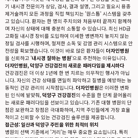
기 내시경 전문의가 상담, 검사, 결과 설명, 그리고 필요시 용종
제거술까지 모든 과정을 직접 책임지는 '원스톱' 시스템을 갖추
고 있습니다. 환자는 한 명의 주치의와 처음부터 끝까지 함께하
며 자신의 상태에 대해 충분히 소통할 수 있습니다. 최신 HD급
고화질 내시경 장비를 도입하여 미세한 병변까지 놓치지 않는
정밀 검사를 시행하며, 철저한 소독 및 감염 관리 시스템으로 안
전성을 확보했습니다. 이것이 바로 많은 환자들이
더자인병원
을 신뢰하고 '
내시경 잘하는 병원
'으로 추천하는 이유입니다.
더자인병원, 덕양구 건강검진의 새로운 패러다임을 제시하다
건강검진은 더 이상 1년에 한 번 치르는 의무적인 행사가 아닙
니다. 자신의 건강 상태를 면밀히 파악하고 질병을 예방하는 능
동적인 건강 관리의 시작점입니다.
더자인병원
은 이러한 변화
된 인식에 발맞춰,
덕양구 건강검진
의 수준을 한 단계 끌어올리
는 새로운 패러다임을 선보이고 있습니다. 기존 대형 병원의 단
점은 보완하고 장점은 극대화하여, 지역 주민들에게 가장 효율
적이고 신뢰할 수 있는 건강검진 솔루션을 제공합니다.
접근성: 일산과 덕양구 주민을 위한 최적의 위치
병원의 선택 기준에서 '거리'는 매우 중요한 요소입니다. 특히