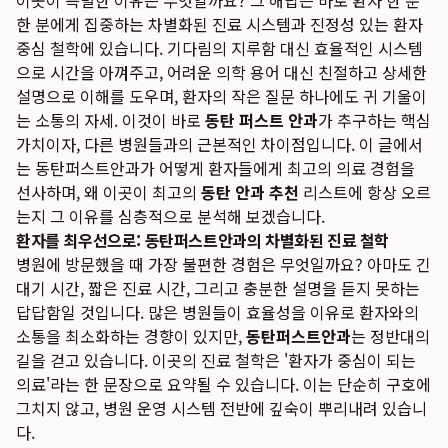
이곳이 특별한 이유는 무엇일까요? 그 해답은 바로 환자 한 분
한 분에게 집중하는 차별화된 진료 시스템과 진정성 있는 환자
중심 철학에 있습니다. 기다림의 지루함 대신 효율적인 시스템
으로 시간을 아껴주고, 어려운 의학 용어 대신 친절하고 상세한
설명으로 이해를 도우며, 환자의 작은 질문 하나에도 귀 기울이
는 소통의 자세. 이것이 바로
동탄 퍼스트 안과
가 추구하는 핵심
가치이자, 다른 병원들과의 근본적인 차이점입니다. 이 글에서
는 동탄퍼스트안과가 어떻게 환자들에게 최고의 의료 경험을
선사하며, 왜 이곳이 최고의
동탄 안과 추천
리스트에 항상 오르
는지 그 이유를 심층적으로 분석해 보겠습니다.
환자를 최우선으로: 동탄퍼스트안과의 차별화된 진료 철학
병원에 방문했을 때 가장 불편한 경험은 무엇일까요? 아마도 긴
대기 시간, 짧은 진료 시간, 그리고 충분한 설명을 듣지 못하는
답답함일 것입니다. 많은 병원들이 효율성을 이유로 환자와의
소통을 최소화하는 경향이 있지만,
동탄퍼스트안과
는 정반대의
길을 걷고 있습니다. 이곳의 진료 철학은 '환자가 중심이 되는
의료'라는 한 문장으로 요약될 수 있습니다. 이는 단순히 구호에
그치지 않고, 병원 운영 시스템 전반에 깊숙이 뿌리내려 있습니
다.