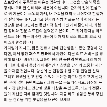
스트안과
가 주목받는 이유는 명확합니다. 그것은 단순히 좋은
장비나 화려한 인테리어 때문이 아닙니다. 환자의 말에 진심으
로 귀 기울이는 소통의 자세, 내 가족을 대하듯 세심하고 친절하
게 설명하는 배려, 그리고 현재의 질병 치료를 넘어 평생의 눈
건강을 함께 고민하는 동반자적 철학이 있기 때문입니다. 최첨
단 장비와 전문 의료진의 실력은 기본이며, 그 위에 환자를 최우
선으로 생각하는 따뜻한 마음이 더해져 비로소 최고의 의료 서
비스가 완성됩니다.
기다림에 지치고, 짧은 진료 시간에 답답함을 느꼈던 경험이 있
다면, 이제
동탄 퍼스트 안과
에서 차원이 다른 의료 서비스를 경
험해 보시기 바랍니다. 교통이 편리한
동탄역 안과
로서의 이점
과 더불어, 환자 중심의 체계적인 시스템은 당신의 소중한 시간
을 아껴줄 것입니다. 당신의 눈 건강을 위한 가장 현명한 선택,
그리고 평생을 믿고 맡길 수 있는 든든한 파트너를 찾고 계신다
면, 주저 없이 동탄퍼스트안과의 문을 두드리십시오. 당신의 눈
이 가장 편안하고 건강한 빛을 되찾을 수 있도록, 최고의 전문가
들이 최선을 다해 함께할 것입니다. 지금 바로 상담을 통해 당신
의 눈 건강을 위한 첫걸음을 내딛어 보세요.