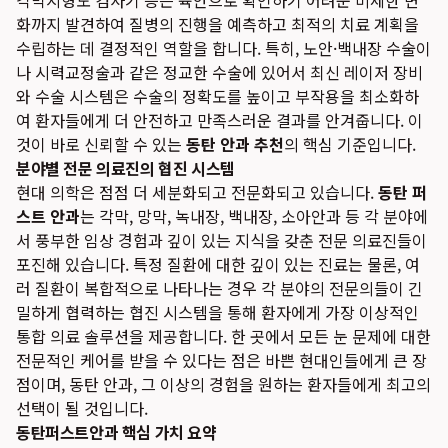
각막지형도 검사기 등은 육안으로 확인하기 어려운 미세한 변
화까지 발견하여 질병의 진행을 예측하고 최적의 치료 계획을
수립하는 데 결정적인 역할을 합니다. 특히, 노안·백내장 수술이
나 시력교정술과 같은 정교한 수술에 있어서 최신 레이저 장비
와 수술 시스템은 수술의 정확도를 높이고 부작용을 최소화하
여 환자들에게 더 안전하고 만족스러운 결과를 안겨줍니다. 이
것이 바로 신뢰할 수 있는
동탄 안과 추천
의 핵심 기준입니다.
분야별 전문 의료진의 협진 시스템
현대 의학은 점점 더 세분화되고 전문화되고 있습니다.
동탄 퍼
스트 안과
는 각막, 망막, 녹내장, 백내장, 소아안과 등 각 분야에
서 풍부한 임상 경험과 깊이 있는 지식을 갖춘 전문 의료진들이
포진해 있습니다. 특정 질환에 대한 깊이 있는 진료는 물론, 여
러 질환이 복합적으로 나타나는 경우 각 분야의 전문의들이 긴
밀하게 협력하는 협진 시스템을 통해 환자에게 가장 이상적인
통합 의료 솔루션을 제공합니다. 한 곳에서 모든 눈 문제에 대한
전문적인 케어를 받을 수 있다는 점은 바쁜 현대인들에게 큰 장
점이며,
동탄 안과, 그 이상의 경험
을 원하는 환자들에게 최고의
선택이 될 것입니다.
동탄퍼스트안과 핵심 가치 요약