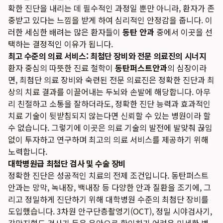
확한 진단을 내리는 데 필수적인 과정일 뿐만 아니라, 환자가 존
중받고 있다는 느낌을 받게 하여 심리적인 안정감을 줍니다. 이
러한 세심한 배려는 많은 환자들이
동탄 안과
중에서 이곳을 선
택하는 결정적인 이유가 됩니다.
최고 수준의 의료 서비스: 최첨단 장비와 전문 의료진의 시너지
환자 중심의 따뜻한 진료 철학이
동탄퍼스트안과
의 심장이라
면, 최첨단 의료 장비와 숙련된 전문 의료진은 정확한 진단과 최
상의 치료 결과를 이끌어내는 두뇌와 손발에 해당합니다. 아무
리 친절하고 소통을 잘하더라도, 정확한 진단 능력과 효과적인
치료 기술이 뒷받침되지 않는다면 신뢰할 수 있는 병원이라 할
수 없습니다. 그렇기에 이곳은 의료 기술의 발전에 발맞춰 끊임
없이 투자하고 연구하며 최고의 의료 서비스를 제공하기 위해
노력합니다.
대학병원급 최첨단 검사 및 수술 장비
정확한 진단은 성공적인 치료의 전제 조건입니다. 동탄퍼스트
안과는 망막, 녹내장, 백내장 등 다양한 안과 질환을 조기에, 그
리고 정밀하게 진단하기 위해 대학병원 수준의 최첨단 장비를
도입했습니다. 3차원 안구단층촬영기(OCT), 정밀 시야검사기,