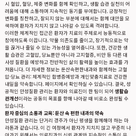
시 혈압, 혈당, 체중 변화를 함께 확인하고, 생활 습관 실천의 어
려움에 대해 소통하며 지속적인 동기를 부여합니다. 긍정적인
변화를 칭찬하고, 잘되지 않는 부분에 대해서는 함께 대안을 모
색하며 환자가 지치지 않고 나아갈 수 있도록 격려합니다.
이러한 체계적인 접근은 환자가 치료의 주체로서 능동적으로
참여하도록 이끕니다. 약물 의존도를 줄이고, 장기적으로는 약
을 끊거나 줄일 수 있는 가능성을 열어줍니다. 또한, 건강한 생
활 습관은 고혈압, 당뇨뿐만 아니라 고지혈증, 비만 등 다른 대
사성 질환을 예방하고 전반적인 삶의 활력을 높이는 효과를 가
져옵니다. 더 자세한 정보는
둔산속편한내과와 함께하는 고혈
압·당뇨 관리: 체계적인 합병증예방과 개인맞춤치료로 건강한
내일을 약속합니다.
페이지에서 확인하실 수 있습니다. 결국, 성
공적인 만성질환 관리는 환자와 의료진이 한 팀이 되어
생활습
관개선
이라는 공동의 목표를 향해 나아갈 때 비로소 완성될 수
있습니다.
환자 중심의 소통과 교육: 둔산 속 편한 내과의 약속
만성질환 관리는 단거리 경주가 아닌 평생을 함께해야 하는 마
라톤과 같습니다. 이 긴 여정에서 환자가 지치지 않고 꾸준히 나
아가기 위해서는 의료진과의 신뢰 관계와 지속적인 소통이 무