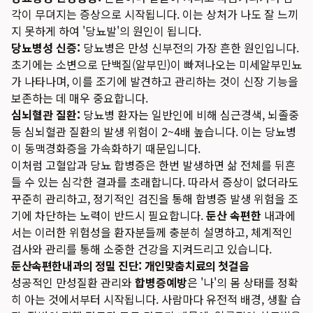
각이 무뎌지는 증상으로 시작됩니다. 이는 상처가 나도 잘 느끼
지 못하게 하여 '당뇨발'의 원인이 됩니다.
당뇨병성 신증:
당뇨병은 만성 신부전의 가장 흔한 원인입니다.
초기에는 소변으로 단백질(알부민)이 빠져나오는 미세알부민뇨
가 나타나며, 이를 조기에 발견하고 관리하는 것이 신장 기능을
보존하는 데 매우 중요합니다.
심뇌혈관 질환:
당뇨병 환자는 일반인에 비해 심근경색, 뇌졸중
등 심뇌혈관 질환의 발생 위험이 2~4배 높습니다. 이는 당뇨병
이 동맥경화증을 가속화하기 때문입니다.
이처럼 고혈압과 당뇨 합병증은 한번 발생하면 삶 전체를 뒤흔
들 수 있는 심각한 결과를 초래합니다. 따라서 증상이 없더라도
꾸준히 관리하고, 정기적인 검진을 통해 합병증 발생 위험을 조
기에 차단하는 노력이 반드시 필요합니다.
둔산 속편한
내과에
서는 이러한 위험성을 환자분들께 충분히 설명하고, 체계적인
검사와 관리를 통해 소중한 건강을 지켜드리고 있습니다.
둔산속편한내과의 정밀 진단: 개인맞춤치료의 첫걸음
성공적인 만성질환 관리와
합병증예방
은 '나'의 몸 상태를 정확
히 아는 것에서부터 시작됩니다. 사람마다 유전적 배경, 생활 습