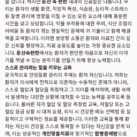
을 겁니다. 하지만
둔산 속 편한
내과의 진료실은 다릅니다. 우
리는 환자의 생활 환경, 직업적 특성, 식습관, 심리적 스트레스
등 질병 관리에 영향을 미칠 수 있는 모든 요소에 대해 충분한
시간을 갖고 상담합니다. 약물 부작용에 대한 우려, 식단 조절의
어려움 등 환자가 겪는 현실적인 문제에 귀 기울이고 함께 해결
책을 모색합니다. 이러한 쌍방향 소통은 환자와 의료진 간의 깊
은 신뢰를 형성하고, 치료 순응도를 높이는 가장 중요한 요소입
니다.
둔산속편한
에서는 환자가 편안한 마음으로 자신의 이야
기를 꺼낼 수 있는 분위기를 만들기 위해 항상 노력합니다.
스스로 관리하는 힘을 키우는 교육
궁극적으로 만성질환 관리의 주체는 환자 자신입니다. 저희는
환자가 의사에게 전적으로 의존하는 수동적인 존재가 아니라,
스스로 혈압과 혈당을 측정하고 그 의미를 해석하며, 생활 속에
서 발생하는 다양한 상황에 대처할 수 있는 능력을 갖추도록 돕
습니다. 올바른 자가 혈압 및 혈당 측정법 교육, 저혈당 또는 고
혈압 응급 상황 시 대처 요령, 외식 시 건강한 메뉴 선택법 등 실
질적이고 구체적인 정보를 제공합니다. 이러한 교육을 통해 환
자는 자신의 건강을 스스로 통제할 수 있다는 자신감을 얻게 되
며, 이는 성공적인
개인맞춤치료
와 장기적인
합병증예방
으로