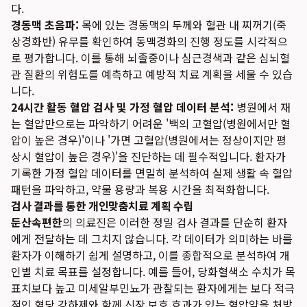
다.
경동맥 초음파:
목에 있는 경동맥의 두께와 혈관 내 찌꺼기(죽
상경화반) 유무를 확인하여 동맥경화의 진행 정도를 시각적으
로 평가합니다. 이를 통해 뇌졸중이나 심근경색과 같은 심뇌혈
관 질환의 위험도를 예측하고 예방적 치료 계획을 세울 수 있습
니다.
24시간 활동 혈압 검사 및 가정 혈압 데이터 분석:
병원에서 재
는 혈압만으로는 파악하기 어려운 '백의 고혈압(병원에서만 혈
압이 높은 경우)'이나 '가면 고혈압(병원에서는 정상이지만 평
상시 혈압이 높은 경우)'을 진단하는 데 필수적입니다. 환자가
기록한 가정 혈압 데이터를 면밀히 분석하여 실제 생활 속 혈압
패턴을 파악하고, 약물 용량과 복용 시간을 최적화합니다.
검사 결과를 통한 개인맞춤치료 계획 수립
둔산속편한
의 의료진은 이러한 정밀 검사 결과를 단순히 환자
에게 전달하는 데 그치지 않습니다. 각 데이터가 의미하는 바를
환자가 이해하기 쉽게 설명하고, 이를 종합적으로 분석하여 개
인별 치료 목표를 설정합니다. 예를 들어, 당화혈색소 수치가 목
표치보다 높고 미세알부민뇨가 관찰되는 환자에게는 보다 적극
적인 혈당 강하제와 함께 신장 보호 효과가 있는 혈압약을 처방