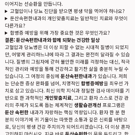
이어지는 선순환을 만듭니다.
고혈압이나 당뇨 진단을 받으면 평생 약을 먹어야 하나요?
둔산속편한내과의 개인맞춤치료는 일반적인 치료와 무엇이
다른가요?
합병증 예방을 위해 가장 중요한 것은 무엇인가요?
결론: 둔산속편한내과와 함께 되찾는 건강한 일상
고혈압과 당뇨병은 더 이상 피할 수 없는 시대적 질병이 되었지
만, 어떻게 관리하느냐에 따라 그 결과는 완전히 달라질 수 있습
니다. 질병의 그림자에 갇혀 불안한 미래를 걱정하는 대신, 적극
적인 관리와 예방을 통해 건강하고 활기찬 삶을 충분히 누릴 수
있습니다. 그 여정의 중심에
둔산속편한내과
가 있습니다. 저희
는 단순한 증상 완화를 넘어, 치명적인
합병증예방
을 최우선 가
치로 삼고 있습니다. 최신 의학 지식과 정밀한 검사 데이터를 기
반으로 한 과학적인
개인맞춤치료
, 그리고 환자 스스로 건강 관
리의 주체가 되도록 돕는 체계적인
생활습관개선
프로그램은
둔산 속편한
내과가 자랑하는 핵심 역량입니다. 환자 한 분 한
분의 이야기에 귀 기울이는 따뜻한 소통과 깊은 신뢰를 바탕으
로, 당신의 평생 건강 주치의가 되어드리겠습니다. 더 이상 혼자
고민하지 마십시오. 지금 바로
둔산속편한
의 문을 두드리고, 합