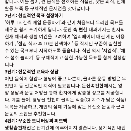
합니다. 예를 들어, 짠 음식을 선호하는 식습관, 잦은 외식, 신체
활동 부족 등 구체적인 문제점을 찾아냅니다.
2단계: 현실적인 목표 설정하기
'하루 1시간씩 매일 운동하기'와 같이 처음부터 무리한 목표를
세우면 쉽게 포기하게 됩니다.
둔산 속 편한
내과에서는 환자의
현재 체력과 생활 여건을 고려하여 '엘리베이터 대신 계단 이용
하기', '점심 식사 후 10분 산책하기' 등 작지만 꾸준히 실천할
수 있는 목표부터 시작하도록 돕습니다. 식단 역시 '저염식', '채
소 섭취 늘리기' 등 구체적이고 실현 가능한 목표를 함께 설정합
니다.
3단계: 전문적인 교육과 상담
어떤 음식이 혈압과 혈당에 좋고 나쁜지, 올바른 운동 방법은 무
엇인지 등 전문적인 지식이 필요합니다.
둔산속편한
에서는 영
양 상담과 운동 처방을 통해 환자에게 맞춤형 정보를 제공합니
다. 예를 들어, 혈당을 천천히 올리는 식품(GI 지수가 낮은 식품)
목록을 제공하고, 개인의 심폐 기능에 맞는 유산소 운동과 근력
운동의 조합을 추천합니다.
4단계: 꾸준한 모니터링과 피드백
생활습관개선
은 단기간에 이루어지지 않습니다. 정기적인 내원