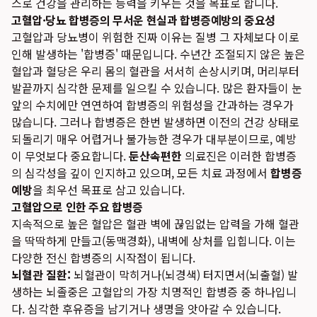
스로 건강을 관리하는 능력을 키우는 것을 목표로 합니다.
고혈압·당뇨 합병증의 무서운 현실과 합병증예방의 중요성
고혈압과 당뇨병이 위험한 진짜 이유는 질병 그 자체보다 이로
인해 발생하는 '합병증' 때문입니다. 수년간 조절되지 않은 높은
혈압과 혈당은 우리 몸의 혈관을 서서히 손상시키며, 머리부터
발끝까지 심각한 문제를 일으킬 수 있습니다. 많은 환자들이 눈
앞의 수치에만 연연하여 합병증의 위험성을 간과하는 경우가
많습니다. 그러나 합병증은 한번 발생하면 이전의 건강 상태로
되돌리기 매우 어렵거나 불가능한 경우가 대부분이므로, 예방
이 무엇보다 중요합니다.
둔산속편한
의료진은 이러한 합병증
의 심각성을 깊이 인지하고 있으며, 모든 치료 과정에서
합병증
예방
을 최우선 목표로 삼고 있습니다.
고혈압으로 인한 주요 합병증
지속적으로 높은 혈압은 혈관 벽에 끊임없는 압력을 가해 혈관
을 딱딱하게 만들고(동맥경화), 내벽에 상처를 입힙니다. 이는
다양한 전신 합병증의 시작점이 됩니다.
뇌혈관 질환:
뇌혈관이 막히거나(뇌경색) 터지면서(뇌출혈) 발
생하는 뇌졸중은 고혈압의 가장 치명적인 합병증 중 하나입니
다. 심각한 후유증을 남기거나 생명을 앗아갈 수 있습니다.