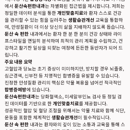
에서
둔산속편한내과
는 차별화된 접근법을 제시합니다. 저희는
정밀한 데이터 분석을 통한
개인맞춤치료
와 환자 스스로 건강
을 관리할 수 있는 힘을 길러주는
생활습관개선
교육을 통합하
여, 만성질환이 더 이상 당신의 삶을 지배하지 않도록 돕습니다.
둔산 속 편한
내과에서는 환자 한 분 한 분의 건강 상태와 라이
프스타일을 면밀히 분석하여 최적의 관리 계획을 수립하고, 건
강하고 활기찬 일상을 되찾는 여정에 든든한 동반자가 되어 드
립니다.
주요 내용 요약
고혈압과 당뇨는 초기 증상이 미미하지만, 방치할 경우 뇌졸중,
심근경색, 신부전 등 치명적인 합병증을 유발할 수 있습니다.
진정한 만성질환 관리의 핵심은 약물 복용을 넘어선 적극적인
합병증예방
에 있습니다.
둔산속편한내과
는 당화혈색소, 미세알부민뇨 검사 등 정밀 검
진 데이터를 기반으로 한
개인맞춤치료
를 제공합니다.
성공적인 혈압 및 혈당 조절을 위해서는 약물 치료와 함께 식단,
운동을 포함한 체계적인
생활습관개선
이 필수적입니다.
둔산 속 편한
내과는 환자와의 깊이 있는 소통과 교육을 통해 스