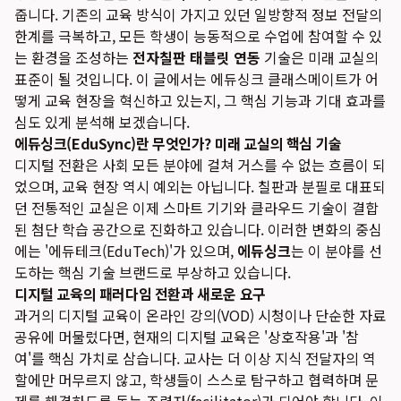
줍니다. 기존의 교육 방식이 가지고 있던 일방향적 정보 전달의
한계를 극복하고, 모든 학생이 능동적으로 수업에 참여할 수 있
는 환경을 조성하는
전자칠판 태블릿 연동
기술은 미래 교실의
표준이 될 것입니다. 이 글에서는 에듀싱크 클래스메이트가 어
떻게 교육 현장을 혁신하고 있는지, 그 핵심 기능과 기대 효과를
심도 있게 분석해 보겠습니다.
에듀싱크(EduSync)란 무엇인가? 미래 교실의 핵심 기술
디지털 전환은 사회 모든 분야에 걸쳐 거스를 수 없는 흐름이 되
었으며, 교육 현장 역시 예외는 아닙니다. 칠판과 분필로 대표되
던 전통적인 교실은 이제 스마트 기기와 클라우드 기술이 결합
된 첨단 학습 공간으로 진화하고 있습니다. 이러한 변화의 중심
에는 '에듀테크(EduTech)'가 있으며,
에듀싱크
는 이 분야를 선
도하는 핵심 기술 브랜드로 부상하고 있습니다.
디지털 교육의 패러다임 전환과 새로운 요구
과거의 디지털 교육이 온라인 강의(VOD) 시청이나 단순한 자료
공유에 머물렀다면, 현재의 디지털 교육은 '상호작용'과 '참
여'를 핵심 가치로 삼습니다. 교사는 더 이상 지식 전달자의 역
할에만 머무르지 않고, 학생들이 스스로 탐구하고 협력하며 문