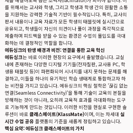
제를 해결하도록 돕는 조력자(facilitator)가 되어야 합니다. 이
를 위해서는 교사와 학생, 그리고 학생과 학생 간의 원활한 소통
을 지원하는 강력한 기술적 기반이 필수적입니다. 특히, 교사의
판서 내용이나 교육 자료가 모든 학생의 태블릿에 실시간으로
공유되고, 학생들이 자신의 의견이나 풀이 과정을 즉각적으로
제출하며 피드백을 받을 수 있는 환경은 수업의 몰입도를 극대
화하는 데 결정적인 역할을 합니다.
에듀싱크의 탄생 배경과 비전: 연결을 통한 교육 혁신
에듀싱크
는 바로 이러한 현장의 요구에서 출발했습니다. 교실
내에 존재하는 다양한 디지털 기기들(전자칠판, 교사용 PC, 학
생용 태블릿 등)이 파편화되어 시너지를 내지 못하는 문제를 해
결하고, 이들을 하나의 유기적인 학습 생태계로 통합하고자 하
는 비전을 가지고 있습니다. 에듀싱크의 핵심 철학은 '끊김 없는
연결(Seamless Connectivity)'을 통해 기술이 교육의 본질을
방해하는 것이 아니라, 오히려 교육적 효과를 극대화하는 도구
로 기능하게 만드는 것입니다. 이러한 비전을 현실로 구현한 솔
루션이 바로
클래스메이트(KlassMate)
이며, 이는 차세대
실
시간 수업 공유
플랫폼의 기준을 새롭게 정립하고 있습니다.
핵심 요약: 에듀싱크 클래스메이트의 가치