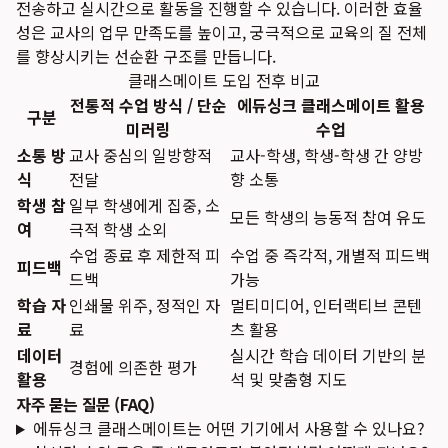
전송하고 실시간으로 활동을 진행할 수 있습니다. 이러한 효율
성은 교사의 업무 만족도를 높이고, 궁극적으로 교육의 질 전체
를 향상시키는 선순환 구조를 만듭니다.
클래스메이트 도입 전후 비교
전통적 수업 방식 / 단순
에듀싱크 클래스메이트 활용
구분
미러링
수업
소통 방
교사 중심의 일방향적
교사-학생, 학생-학생 간 양방
식
전달
향 소통
학생 참
일부 학생에게 집중, 소
모든 학생의 능동적 참여 유도
여
극적 학생 소외
수업 종료 후 제한적 피
수업 중 즉각적, 개별적 피드백
피드백
드백
가능
학습 자
인쇄물 위주, 정적인 자
멀티미디어, 인터랙티브 콘텐
료
료
츠 활용
데이터
실시간 학습 데이터 기반의 분
경험에 의존한 평가
활용
석 및 맞춤형 지도
자주 묻는 질문 (FAQ)
에듀싱크 클래스메이트는 어떤 기기에서 사용할 수 있나요?