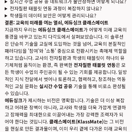
실시간 수업 공유 중 네트워크가 불안정하면 어떻게 되나요?
전자칠판 태블릿 연동 과정이 복잡하지 않나요?
학생들의 데이터 보안은 어떻게 관리되나요?
결론: 교육의 미래를 여는 열쇠, 에듀싱크 클래스메이트
지금까지 우리는
에듀싱크 클래스메이트
가 어떻게 미래 교육의
풍경을 바꾸고 있는지 다각도에서 살펴보았습니다. 이 솔루션
은 단순히 기술을 교실에 도입하는 것을 넘어, 교육의 본질적인
패러다임을 '참여'와 '소통' 중심으로 전환시키는 촉매제 역할을
하고 있습니다. 교사의 전자칠판과 학생의 태블릿이 하나의 유
기체처럼 움직이는 환경, 즉 완벽한
전자칠판 태블릿 연동
은 모
든 학생이 수업의 주인공이 될 수 있는 기회를 제공합니다. 일방
적인 지식 전달에서 벗어나 토론하고, 협력하고, 창조하는 역동
적인 교실 문화는
실시간 수업 공유
기술을 통해 비로소 완성될
수 있습니다.
에듀싱크
가 제시하는 비전은 명확합니다. 기술은 더 이상 복잡
하고 어려운 장벽이 아니라, 교사와 학생을 더욱 가깝게 연결하
고 잠재력을 최대한으로 이끌어내는 가장 강력한 조력자가 되
어야 한다는 것입니다.
클래스메이트(KlassMate)
는 그 비전
을 현실로 만든 결과물이며, 이미 우리 곁에 다가온 미래 교육의