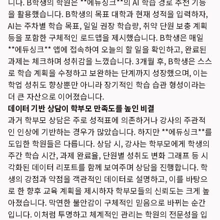
니다. B학생의 학원은 **에듀싱크**의 AI 학습 경로 추천 기능
을 활용했습니다. B학생의 목표 대학과 현재 성적을 입력하자,
AI는 주차별 학습 목표, 일일 권장 학습량, 취약 단원 보충 계획
등을 포함한 구체적인 로드맵을 제시했습니다. B학생은 매일
**에듀싱크** 앱에 접속하여 오늘의 할 일을 확인하고, 완료된
과제는 체크하며 성취감을 느꼈습니다. 3개월 후, B학생은 스스
로 학습 계획을 수정하고 보완하는 단계까지 성장했으며, 이는
학업 성취도 향상뿐만 아니라 장기적인 학습 습관 형성이라는
더 큰 자산으로 이어졌습니다.
데이터 기반 상담이 학부모 만족도를 높인 비결
과거 학부모 상담은 주로 성적표에 의존하거나 강사의 주관적
인 인상에 기반하는 경우가 많았습니다. 하지만 **에듀싱크**를
도입한 학원들은 다릅니다. 상담 시, 강사는 학부모에게 학생의
주간 학습 시간, 과제 완료율, 단원별 성취도 변화 그래프 등 시
각화된 데이터 리포트를 함께 보여주며 상담을 진행합니다. 학
생의 강점과 약점을 객관적인 데이터로 설명하고, 이를 바탕으
로 한 향후 교육 계획을 제시하자 학부모들의 신뢰도는 크게 높
아졌습니다. 막연한 불안감이 구체적인 믿음으로 바뀌는 순간
입니다. 이처럼 투명하고 체계적인 관리는 학원의 전문성을 입