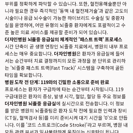
부위를 정확하게 파악할 수 있습니다. 또한, 혈전용해술뿐만 아
니라 필요한 경우 즉각적인 '동맥 내 혈전제거술'과 같은 고도의
시술이나 응급 뇌수술이 가능한 하이브리드 수술실 및 중환자
실을 운영하여, 어떤 유형의 뇌졸중 환자에게도 포괄적이고 수
준 높은 의료 서비스를 제공할 준비가 되어 있습니다.
더자인병원 뇌졸중 응급실의 체계적인 '패스트 트랙' 프로세스
시간 단축이 곧 생명 연장인 뇌졸중 치료에서, 병원의 내부 프로
세스는 매우 중요합니다.
더자인병원
은 환자가 응급실에 들어
서는 순간부터 치료 결정까지의 모든 과정을 분 단위로 관리하
는 '뇌졸중 패스트 트랙(Fast Track)' 시스템을 구축하여 골든
타임을 확보합니다.
병원 도착 전 단계: 119와의 긴밀한 소통으로 준비 완료
프로세스는 환자가 구급차에 타는 순간부터 시작됩니다. 119
구급대원은 환자의 증상, 발생 시각, 혈압, 혈당 등 주요 정보를
더자인병원 뇌졸중 응급실
에 실시간으로 전송합니다. 이 정보
를 받은 병원의 뇌졸중팀은 환자 도착 전에 필요한 인력과 장비
(CT실, 혈액검사 등)를 미리 준비시켜 대기 시간을 '0'으로 만듭
니다. 이를 '코드 스트로크(Code Stroke)'라고 부르며, 병원 내
모든 관련 부서가 일사불란하게 움직이는 신호탄이 됩니다.