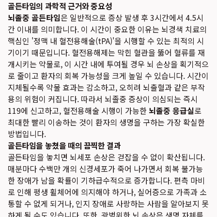
골든타임의 과학적 근거와 중요성
뇌졸중 골든타임
은 일반적으로 증상 발생 후 3시간에서 4.5시
간 이내를 의미합니다. 이 시간이 중요한 이유는 뇌경색 치료의
핵심인 '정맥 내 혈전용해술(tPA)'을 시행할 수 있는 최적의 시
기이기 때문입니다. 혈전용해제는 막힌 혈관을 뚫어 혈류를 재
개시키는 약물로, 이 시간 내에 투여될 경우 뇌 손상을 획기적으
로 줄이고 환자의 회복 가능성을 크게 높일 수 있습니다. 시간이
지체될수록 약물 효과는 감소하고, 오히려 뇌출혈과 같은 부작
용의 위험이 커집니다. 따라서 뇌졸중 증상이 의심되는 즉시
119에 신고하고, 혈전용해술 시행이 가능한
뇌졸중 응급실
로
최대한 빨리 이송하는 것이 환자의 생명을 구하는 가장 확실한
방법입니다.
골든타임을 놓쳤을 때의 끔찍한 결과
골든타임을 놓치면 뇌세포 손상은 걷잡을 수 없이 확산됩니다.
매분마다 수백만 개의 신경세포가 죽어 나가면서 회복 불가능
한 장애가 남을 확률이 기하급수적으로 증가합니다. 편측 마비
로 인해 평생 휠체어에 의지해야 하거나, 실어증으로 가족과 소
통할 수 없게 되거나, 인지 장애로 사랑하는 사람을 알아보지 못
하게 될 수도 있습니다. 또한, 광범위한 뇌 손상은 생명 자체를