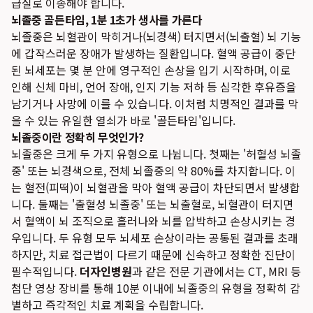
급실로 이송해야 합니다.
뇌졸중 골든타임, 1분 1초가 생사를 가른다
뇌졸중은 뇌혈관이 막히거나(뇌경색) 터지면서(뇌출혈) 뇌 기능
에 갑작스러운 장애가 발생하는 질환입니다. 혈액 공급이 중단
된 뇌세포는 몇 분 안에 영구적인 손상을 입기 시작하며, 이로
인해 신체 마비, 언어 장애, 인지 기능 저하 등 심각한 후유증을
남기거나 사망에 이를 수 있습니다. 이처럼 치명적인 결과를 막
을 수 있는 유일한 열쇠가 바로 '골든타임'입니다.
뇌졸중이란 정확히 무엇인가?
뇌졸중은 크게 두 가지 유형으로 나뉩니다. 첫째는 '허혈성 뇌졸
중' 또는 뇌경색으로, 전체 뇌졸중의 약 80%를 차지합니다. 이
는 혈전(피떡)이 뇌혈관을 막아 혈액 공급이 차단되면서 발생합
니다. 둘째는 '출혈성 뇌졸중' 또는 뇌출혈로, 뇌혈관이 터지면
서 혈액이 뇌 조직으로 흘러나와 뇌를 압박하고 손상시키는 경
우입니다. 두 유형 모두 뇌세포 손상이라는 공통된 결과를 초래
하지만, 치료 접근법이 다르기 때문에 신속하고 정확한 진단이
필수적입니다.
더자인병원
과 같은 전문 기관에서는 CT, MRI 등
첨단 영상 장비를 통해 10분 이내에 뇌졸중의 유형을 정확히 감
별하고 즉각적인 치료 계획을 수립합니다.