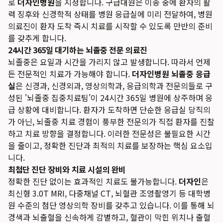
로
더자인병원
을 지정합니다. 구급대원은 이송 중에 환자의 활
력 징후와 신경학적 상태를 병원 응급실에 미리 전달하여, 병원
의료진이 환자 도착 즉시 치료를 시작할 수 있도록 만반의 준비
를 갖추게 합니다.
24시간 365일 대기하는 뇌졸중 전문 의료진
뇌졸중은 요일과 시간을 가리지 않고 발생합니다. 따라서 언제
든 전문적인 치료가 가능해야 합니다.
더자인병원 뇌졸중 응급
실
은 신경과, 신경외과, 영상의학과, 응급의학과 전문의들로 구
성된 '뇌졸중 집중치료팀'이 24시간 365일 병원에 상주하며 응
급 상황에 대비합니다. 환자가 도착하면 단순한 응급실 당직의
가 아닌, 뇌졸중 치료 경험이 풍부한 전문의가 직접 환자를 진찰
하고 치료 방향을 결정합니다. 이러한 전문성은 불필요한 시간
을 줄이고, 정확한 진단과 최적의 치료를 보장하는 핵심 요소입
니다.
최첨단 진단 장비와 치료 시설의 완비
정확한 진단 없이는 효과적인 치료도 불가능합니다.
더자인
은
최신형 3.0T MRI, 다중채널 CT, 뇌혈관 조영촬영기 등 대학병
원 수준의 첨단 영상의학 장비를 갖추고 있습니다. 이를 통해 뇌
경색과 뇌출혈을 신속하게 감별하고, 혈관이 막힌 위치나 출혈