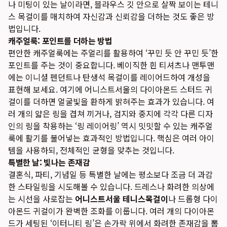
나 미팅이 있는 날이라면, 블라우스 깃 안으로 살짝 보이는 테니
스 목걸이를 매치하여 자신감과 신뢰감을 더하는 것도 좋은 방
법입니다.
캐주얼룩: 포인트를 더하는 방법
편안한 캐주얼룩에는 주얼리를 활용하여 ‘꾸민 듯 안 꾸민 듯’한
포인트를 주는 것이 중요합니다. 베이직한 흰 티셔츠나 맨투맨
에는 이니셜 펜던트나 탄생석 목걸이를 레이어드하여 개성을
표현해 보세요. 여기에 어니스트서울의 다이아몬드 스터드 귀
걸이를 더하면 얼굴빛을 환하게 밝혀주는 효과가 있습니다. 여
러 개의 얇은 링을 겹쳐 끼거나, 검지와 중지에 각각 다른 디자
인의 링을 착용하는 ‘링 레이어링’ 역시 밋밋할 수 있는 캐주얼
룩에 활기를 불어넣는 효과적인 방법입니다. 핵심은 여러 아이
템을 사용하되, 전체적인 균형을 맞추는 것입니다.
특별한 날: 빛나는 존재감
결혼식, 파티, 기념일 등 특별한 날에는 평소보다 조금 더 과감
한 스타일링을 시도해볼 수 있습니다. 드레스나 화려한 의상에
는 시선을 사로잡는
어니스트서울 테니스목걸이
나 드롭형 다이
아몬드 귀걸이가 완벽한 조화를 이룹니다. 여러 개의 다이아몬
드가 세팅된 ‘이터니티 링’은 손가락 위에서 화려한 존재감을 뽐