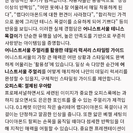
한 긍정적인 후기가 넘쳐납니다. 사용자들은 공통적으로 “상상
이상의 반짝임”, “어떤 옷에나 잘 어울려서 매일 착용하게 된
다”, “랩다이아몬드에 대한 편견이 사라졌다”, “합리적인 가격
으로 꿈에 그리던 테니스 목걸이를 소유하게 되어 기쁘다” 등의
반응을 보입니다. 이러한 실제 경험담은
어니스트서울 테니스
목걸이
가 단순한 유행을 넘어, 높은 만족도를 기반으로 꾸준히
사랑받는 아이템임을 증명합니다.
어니스트서울 주얼리를 활용한 데일리 럭셔리 스타일링 가이드
어니스트서울의 가장 큰 매력은 어떤 상황과 스타일에도 완벽
하게 어울리는 ‘활용성’에 있습니다. 일상 속 다양한 순간에
어
니스트서울 주얼리
를 어떻게 매치하여 나만의 데일리 럭셔리를
완성할 수 있을지, 구체적인 스타일링 가이드를 제안합니다.
오피스룩: 절제된 우아함
프로페셔널하면서도 세련된 이미지가 중요한 오피스룩에는 과
하지 않으면서도 은은한 포인트를 줄 수 있는 주얼리가 제격입
니다. 0.1캐럿 미만의 작은 솔리테어 랩다이아몬드 목걸이나 귀
걸이는 단정하고 깔끔한 인상을 줍니다. 또한 얇은 베젤 세팅의
다이아몬드 팔찌는 손목을 움직일 때마다 섬세한 반짝임을 더
해 지적인 매력을 어필할 수 있습니다. 중요한 프레젠테이션이