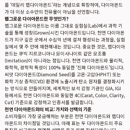
를 ‘데일리 랩다이아몬드’라는 개념으로 확장하여, 다이아몬드
가 더 이상 소수만의 전유물이 아님을 선언합니다.
랩그로운 다이아몬드란 무엇인가?
랩그로운 다이아몬드는 이름 그대로 실험실(Lab)에서 과학 기
술을 통해 성장(Grown)시킨 다이아몬드입니다. 천연 다이아몬
드가 지구 깊은 곳에서 수십억 년에 걸쳐 형성되는 과정을, 실험
실에서 몇 주 만에 재현해내는 것입니다. 중요한 것은, 랩다이아
몬드는 큐빅 지르코니아나 모이사나이트 같은 모조품
(Imitation)이 아니라는 점입니다. 천연 다이아몬드와 물리적,
화학적, 광학적 특성이 100% 동일한 ‘진짜 다이아몬드’입니다.
씨앗 다이아몬드(Diamond Seed)를 고온·고압(HPHT) 또는
화학 기상 증착(CVD) 환경에 노출시켜 탄소 원자를 결정화시키
는 방식으로 만들어지며, 세계적인 보석 감정 기관인 GIA, IGI
등에서도 천연 다이아몬드와 동일한 4C(Carat, Color, Clarity,
Cut) 기준으로 감정하고 인증서를 발급합니다.
천연 다이아몬드와의 비교: 가치와 선택의 기준
소비자들이 가장 궁금해하는 부분은 천연 다이아몬드와 랩다이
아몬드의 차이점일 것입니다. 아래 표는 두 다이아몬드의 주요