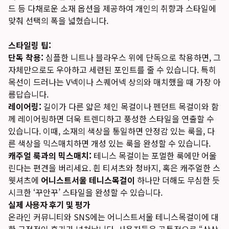
드 등 다채로운 소재 옵션을 제공하여 개인의 취향과 스타일에
맞춰 선택의 폭을 넓혔습니다.
스타일링 팁:
단독 착용:
심플한 니트나 블라우스 위에 단독으로 착용하면, 그
자체만으로도 우아하고 세련된 포인트를 줄 수 있습니다. 특히
목선이 드러나는 V넥이나 스퀘어넥 상의와 매치했을 때 가장 아
름답습니다.
레이어링:
길이가 다른 얇은 체인 목걸이나 펜던트 목걸이와 함
께 레이어링하면 더욱 트렌디하고 풍성한 스타일을 연출할 수
있습니다. 이때, 소재의 색상을 통일하면 안정감 있는 룩을, 다
른 색상을 믹스매치하면 개성 있는 룩을 완성할 수 있습니다.
캐주얼 룩과의 믹스매치:
테니스 목걸이는 포멀한 룩에만 어울
린다는 편견을 버리세요. 흰 티셔츠와 청바지, 혹은 캐주얼한 스
웻셔츠에
어니스트서울 테니스목걸이
하나만 더해도 무심한 듯
시크한 ‘꾸안꾸’ 스타일을 완성할 수 있습니다.
실제 사용자 후기 및 평가
온라인 커뮤니티와 SNS에는 어니스트서울 테니스목걸이에 대