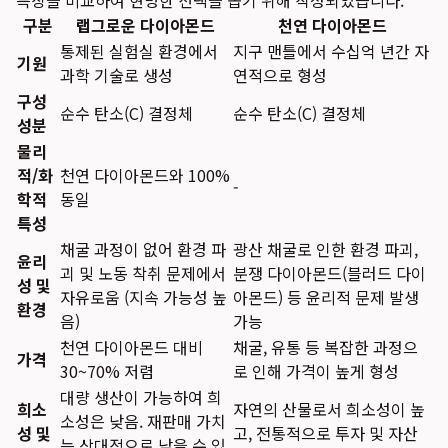
특징을 비교하여 현명한 선택을 돕기 위해 작성되었습니다.
구분
랩그로운 다이아몬드
천연 다이아몬드
통제된 실험실 환경에서
지구 맨틀에서 수십억 년간 자
기원
과학 기술로 생성
연적으로 형성
구성
순수 탄소(C) 결정체
순수 탄소(C) 결정체
성분
물리
적/화
천연 다이아몬드와 100%
-
학적
동일
특성
채굴 과정이 없어 환경 파
광산 채굴로 인한 환경 파괴,
윤리
괴 및 노동 착취 문제에서
분쟁 다이아몬드(블러드 다이
성 및
자유로움 (지속 가능성 높
아몬드) 등 윤리적 문제 발생
환경
음)
가능
천연 다이아몬드 대비
채굴, 유통 등 복잡한 과정으
가격
30~70% 저렴
로 인해 가격이 높게 형성
대량 생산이 가능하여 희
희소
자연의 산물로서 희소성이 높
소성은 낮음. 재판매 가치
성 및
고, 전통적으로 투자 및 자산
는 상대적으로 낮을 수 있