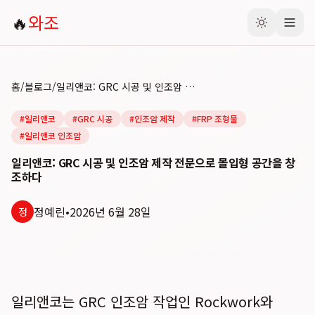
🔥
와조
홈
/
블로그
/
일리앤코: GRC 시공 및 인조암 제작 전문으로 몰입형 공간을 창조하다
#
일리앤코
#
GRC 시공
#
인조암 제작
#
FRP 조형물
#
일리앤코 인조암
일리앤코: GRC 시공 및 인조암 제작 전문으로 몰입형 공간을 창
조하다
정예린
•
2026년 6월 28일
정
일리앤코는 GRC 인조암 작업인 Rockwork와