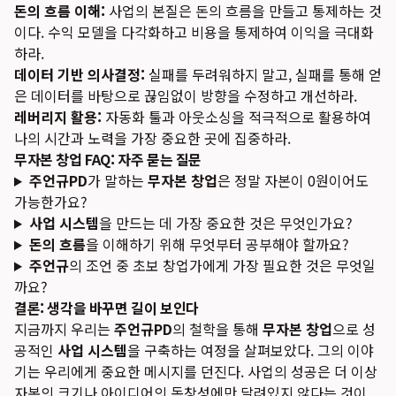
돈의 흐름 이해:
사업의 본질은 돈의 흐름을 만들고 통제하는 것
이다. 수익 모델을 다각화하고 비용을 통제하여 이익을 극대화
하라.
데이터 기반 의사결정:
실패를 두려워하지 말고, 실패를 통해 얻
은 데이터를 바탕으로 끊임없이 방향을 수정하고 개선하라.
레버리지 활용:
자동화 툴과 아웃소싱을 적극적으로 활용하여
나의 시간과 노력을 가장 중요한 곳에 집중하라.
무자본 창업 FAQ: 자주 묻는 질문
주언규PD
가 말하는
무자본 창업
은 정말 자본이 0원이어도
가능한가요?
사업 시스템
을 만드는 데 가장 중요한 것은 무엇인가요?
돈의 흐름
을 이해하기 위해 무엇부터 공부해야 할까요?
주언규
의 조언 중 초보 창업가에게 가장 필요한 것은 무엇일
까요?
결론: 생각을 바꾸면 길이 보인다
지금까지 우리는
주언규PD
의 철학을 통해
무자본 창업
으로 성
공적인
사업 시스템
을 구축하는 여정을 살펴보았다. 그의 이야
기는 우리에게 중요한 메시지를 던진다. 사업의 성공은 더 이상
자본의 크기나 아이디어의 독창성에만 달려있지 않다는 것이