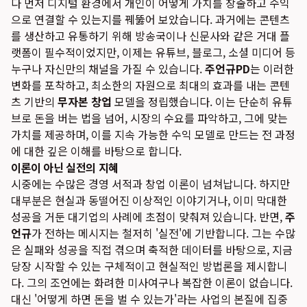
다 먼저 디지털 환경에서 개인이 어떻게 가치를 창출하고 수익
으로 연결할 수 있는지를 꿰뚫어 보았습니다. 과거에는 콘텐츠
를 생산하고 유통하기 위해 방송국이나 신문사와 같은 거대 플
랫폼이 필수적이었지만, 이제는 유튜브, 블로그, 소셜 미디어 등
누구나 자신만의 채널을 가질 수 있습니다.
주언규PD
는 이러한
변화를 포착하고, 최소한의 자원으로 최대의 효과를 내는 콘텐
츠 기반의
무자본 창업
모델을 정립했습니다. 이는 단순히 유튜
브로 돈을 버는 법을 넘어, 시장의 수요를 파악하고, 그에 맞는
가치를 제공하며, 이를 지속 가능한 수익 모델로 만드는 전 과정
에 대한 깊은 이해를 바탕으로 합니다.
이론이 아닌 실전의 지혜
시중에는 수많은 경영 서적과 창업 이론이 넘쳐납니다. 하지만
대부분은 현실과 동떨어진 이상적인 이야기거나, 이미 막대한
성공을 거둔 대기업의 사례에 초점이 맞춰져 있습니다. 반면,
주
언규
가 전하는 메시지는 철저히 '실전'에 기반합니다. 그는 수많
은 실패와 성공을 직접 겪으며 축적한 데이터를 바탕으로, 지금
당장 시작할 수 있는 구체적이고 현실적인 방법론을 제시합니
다. 그의 조언에는 화려한 미사여구나 복잡한 이론이 없습니다.
대신 '어떻게 하면 돈을 벌 수 있는가'라는 사업의 본질에 집중