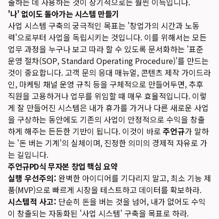
출하는 데 사용하는 것이 장기적으로는 훨씬 이득입니다.
'나' 없이도 돌아가는 시스템 만들기
사업 시스템 구축의 궁극적인 목표는 '창업가의 시간과 노동
력'으로부터 사업을 독립시키는 것입니다. 이를 위해서는 모든
업무 과정을 누구나 보고 따라 할 수 있도록 문서화하는 '표준
운영 절차(SOP, Standard Operating Procedure)'를 만드는
것이 중요합니다. 고객 문의 응대 매뉴얼, 콘텐츠 제작 가이드라
인, 마케팅 채널 운영 규칙 등을 구체적으로 만들어두면, 추후
직원을 고용하거나 업무를 위임할 때 매우 효율적입니다. 이렇
게 잘 만들어진 시스템은 내가 휴가를 가거나 다른 새로운 사업
을 구상하는 동안에도 기존의 사업이 안정적으로 수익을 창출
하게 해주는 든든한 기반이 됩니다. 이것이 바로
주언규
가 말하
는 '돈 버는 기계'의 실체이며, 진정한 의미의 경제적 자유로 가
는 길입니다.
주언규PD식 무자본 창업 핵심 요약
실행 우선주의:
완벽한 아이디어를 기다리지 말고, 최소 기능 제
품(MVP)으로 빠르게 시장을 테스트하고 데이터를 확보하라.
시스템적 사고:
단순히 돈을 버는 것을 넘어, 내가 없어도 수익
이 창출되는 자동화된 '사업 시스템' 구축을 목표로 하라.