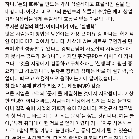
하며, '
돈의 흐름
'을 만드는 가장 직설적이고 효율적인 길을 안
내합니다. 이것이 바로 그의 콘텐츠와 책들이 수많은 예비 창업
가와 N잡러들에게 폭발적인 호응을 얻는 이유입니다.
무자본 창업의 핵심: 아이디어가 아닌 '실행력'
많은 사람들이 창업을 망설이는 가장 큰 이유 중 하나는 '획기적
인 아이디어가 없어서'입니다. 세상에 없는 새로운 무언가를 만
들어야만 성공할 수 있다는 강박관념에 사로잡혀 시작조차 하
지 못하는 경우가 많습니다. 하지만
주언규PD
는 아이디어 자체
보다 그것을 시장에서 검증하고 구체화하는 '실행력'이 훨씬 중
요하다고 강조합니다.
무자본 창업
의 성패는 바로 이 실행력, 즉
얼마나 빠르고 효율적으로 움직이는가에 달려있습니다.
첫 단계: 문제 발견과 최소 기능 제품(MVP) 검증
모든 사업은 고객의 '문제'를 해결하는 것에서 시작됩니다. 거창
한 발명이 아니더라도, 사람들이 일상에서 느끼는 작은 불편함
이나 결핍 속에 사업의 기회가 숨어 있습니다. 주언규식 접근법
의 첫 단계는 바로 이 '돈이 되는 문제'를 찾는 것입니다. 예를 들
어, '특정 취미에 대한 정보를 얻기 어렵다'거나 '자주 사용하는
프로그램의 특정 기능이 불편하다'는 등의 문제가 될 수 있습니
다. 문제를 발견했다면, 다음은 완벽한 제품을 만드는 것이 아니