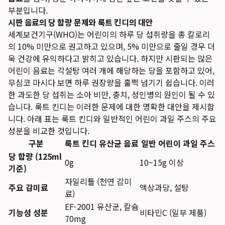
부분입니다.
시판 음료의 당 함량 문제와 룩트 킨디의 대안
세계보건기구(WHO)는 어린이의 하루 당 섭취량을 총 칼로리
의 10% 미만으로 권고하고 있으며, 5% 미만으로 줄일 경우 더
욱 건강에 유익하다고 밝히고 있습니다. 하지만 시판되는 많은
어린이 음료는 각설탕 여러 개에 해당하는 당을 포함하고 있어,
무심코 마시다 보면 하루 권장량을 훌쩍 넘기기 쉽습니다. 이러
한 과도한 당 섭취는 소아 비만, 충치, 성인병의 원인이 될 수 있
습니다. 룩트 킨디는 이러한 문제에 대한 명확한 대안을 제시합
니다. 아래 표는 룩트 킨디와 일반적인 어린이 과일 주스의 주요
성분을 비교한 것입니다.
구분
룩트 킨디 유산균 음료
일반 어린이 과일 주스
당 함량 (125ml
0g
10~15g 이상
기준)
자일리톨 (천연 감미
주요 감미료
액상과당, 설탕
료)
EF-2001 유산균, 칼슘
기능성 성분
비타민C (일부 제품)
70mg