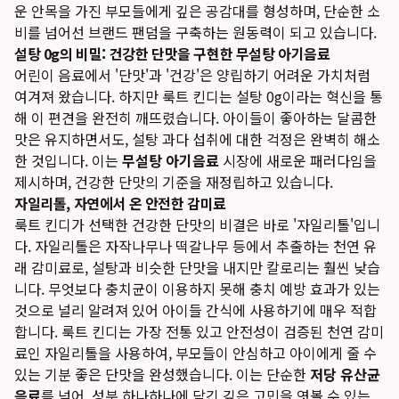
운 안목을 가진 부모들에게 깊은 공감대를 형성하며, 단순한 소
비를 넘어선 브랜드 팬덤을 구축하는 원동력이 되고 있습니다.
설탕 0g의 비밀: 건강한 단맛을 구현한 무설탕 아기음료
어린이 음료에서 '단맛'과 '건강'은 양립하기 어려운 가치처럼
여겨져 왔습니다. 하지만 룩트 킨디는 설탕 0g이라는 혁신을 통
해 이 편견을 완전히 깨뜨렸습니다. 아이들이 좋아하는 달콤한
맛은 유지하면서도, 설탕 과다 섭취에 대한 걱정은 완벽히 해소
한 것입니다. 이는
무설탕 아기음료
시장에 새로운 패러다임을
제시하며, 건강한 단맛의 기준을 재정립하고 있습니다.
자일리톨, 자연에서 온 안전한 감미료
룩트 킨디가 선택한 건강한 단맛의 비결은 바로 '자일리톨'입니
다. 자일리톨은 자작나무나 떡갈나무 등에서 추출하는 천연 유
래 감미료로, 설탕과 비슷한 단맛을 내지만 칼로리는 훨씬 낮습
니다. 무엇보다 충치균이 이용하지 못해 충치 예방 효과가 있는
것으로 널리 알려져 있어 아이들 간식에 사용하기에 매우 적합
합니다. 룩트 킨디는 가장 전통 있고 안전성이 검증된 천연 감미
료인 자일리톨을 사용하여, 부모들이 안심하고 아이에게 줄 수
있는 기분 좋은 단맛을 완성했습니다. 이는 단순한
저당 유산균
음료
를 넘어, 성분 하나하나에 담긴 깊은 고민을 엿볼 수 있는