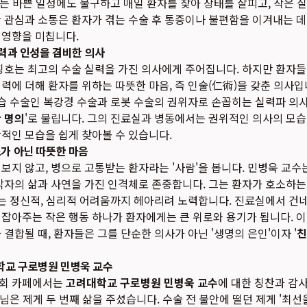
중에는 바쁜 일정에도 불구하고 매일 환자를 찾아 상태를 살피고, 작은 
 관심과 소통은 환자가 겪는 수술 후 통증이나 불편함을 이겨내는 데 
 영향을 미칩니다.
실력과 인성을 겸비한 의사
 칭호는 최고의 수술 실력을 가진 의사에게 주어집니다. 하지만 환자
력에 더해 환자를 위하는 따뜻한 마음, 즉 인술(仁術)을 갖춘 의사입
침습 수술인 복강경 수술과 로봇 수술의 권위자로 손꼽히는 실력파 의사
 명의
'로 불립니다. 그의 진료실과 병동에서는 권위적인 의사의 모습
적인 모습을 쉽게 찾아볼 수 있습니다.
스가 아닌 따뜻한 마음
보지 않고, 병으로 고통받는 환자라는 '사람'을 봅니다. 민병욱 교수
각자의 삶과 사연을 가진 인격체로 존중합니다. 그는 환자가 호소하
겪는 정신적, 심리적 어려움까지 헤아리려 노력합니다. 진료실에서 건네
잡아주는 작은 행동 하나가 환자에게는 큰 위로와 용기가 됩니다. 
결합될 때, 환자들은 그를 단순한 의사가 아닌 '생명의 은인'이자 '
친
학교 구로병원 민병욱 교수
우회 카페에서는
고려대학교 구로병원 민병욱 교수
에 대한 칭찬과 감사
님은 제게 두 번째 삶을 주셨습니다. 수술 전 불안에 떨던 제게 '최선