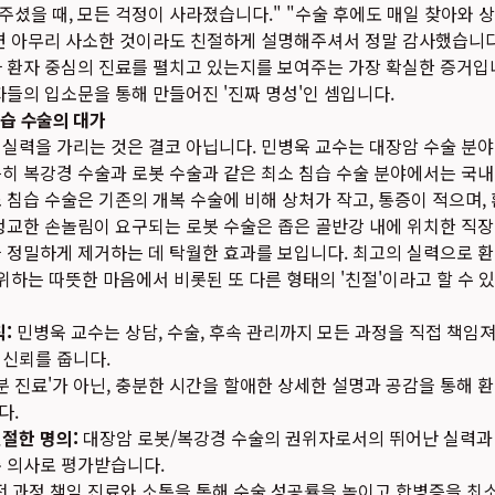
셨을 때, 모든 걱정이 사라졌습니다." "수술 후에도 매일 찾아와 
면 아무리 사소한 것이라도 친절하게 설명해주셔서 정말 감사했습니다
 환자 중심의 진료를 펼치고 있는지를 보여주는 가장 확실한 증거입
자들의 입소문을 통해 만들어진 '진짜 명성'인 셈입니다.
침습 수술의 대가
실력을 가리는 것은 결코 아닙니다. 민병욱 교수는 대장암 수술 분
히 복강경 수술과 로봇 수술과 같은 최소 침습 수술 분야에서는 국
 침습 수술은 기존의 개복 수술에 비해 상처가 작고, 통증이 적으며,
정교한 손놀림이 요구되는 로봇 수술은 좁은 골반강 내에 위치한 직
을 정밀하게 제거하는 데 탁월한 효과를 보입니다. 최고의 실력으로 
 위하는 따뜻한 마음에서 비롯된 또 다른 형태의 '친절'이라고 할 수 
:
민병욱 교수는 상담, 수술, 후속 관리까지 모든 과정을 직접 책임져
 신뢰를 줍니다.
3분 진료'가 아닌, 충분한 시간을 할애한 상세한 설명과 공감을 통해
다.
절한 명의:
대장암 로봇/복강경 수술의 권위자로서의 뛰어난 실력과
춘 의사로 평가받습니다.
전 과정 책임 진료와 소통을 통해 수술 성공률을 높이고 합병증을 최