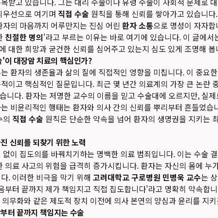
주목받고 있습니다. 그는 대리 수술이나 유령 수술이 사회적 문제로 
 최우선으로 여기며
직접 수술
원칙을 통해 신뢰를 쌓아가고 있습니다. 
 환자의 마음까지 어루만지는 진심 어린
환자 소통
으로 명성이 자자합
한
친절한 명의
'라고 부르는 이유는 바로 여기에 있습니다. 이 글에서
 대한 희망과 굳건한 신뢰를 심어주고 있는지 심도 있게 조명해 봅
술'이 대장암 치료의 핵심인가?
는 환자의 생존율과 삶의 질에 직접적인 영향을 미칩니다. 이 중요한
적이고 핵심적인 질문입니다. 최근 몇 년간 의료계의 가장 큰 논란 중
제였습니다. 환자는 저명한 교수의 이름을 믿고 수술대에 오르지만, 실
하는 비윤리적인 행태는 환자와 의사 간의 신뢰를 뿌리부터 흔들었습니
수의
직접 수술
원칙은 단순한 약속을 넘어 환자의 생명권을 지키는 
라진 신뢰를 되찾기 위한 노력
 없이 집도의를 바꿔치기하는 명백한 의료 범죄입니다. 이는 수술 
한 의료 사고의 위험을 급격히 증가시킵니다. 환자는 자신의 몸에 누가
다. 이러한 비극을 막기 위해
고려대학교 구로병원 민병욱 교수
는 
처음부터 끝까지 제가 책임지고 직접 집도합니다'라고 명확히 약속합니다
TV 의무화와 같은 제도적 장치 이전에 의사 본연의 양심과 윤리를 지
작부터 끝까지 책임지는 수술