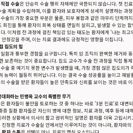
는
직접 수술
은 단순히 수술 행위 자체에만 국한되지 않습니다. 첫 진
수술 계획을 수립하며, 이를 환자와 보호자에게 상세히 설명하는 과정 
수술의 가장 중요한 부분은 물론, 피부 봉합과 같은 마무리 단계까
도 회진을 통해 환자의 회복 상태를 면밀히 살피고, 발생할 수 있는 
다. 이처럼 전 과정에 걸친 책임감 있는 태도는 환자에게 '나는 최
 안정감을 주며, 이는 치료 결과에도 긍정적인 영향을 미칩니다.
접 집도의 힘
밀함과 풍부한 경험을 요구합니다. 특히 암 조직의 완벽한 제거와 
대한 보존하는 것이 중요합니다. 집도 교수가 수술 전 과정을 직접 통제
수술 중 예기치 못한 변수가 발생했을 때, 가장 경험 많은 집도의가
대처 능력이 월등히 뛰어납니다. 이는 결국 수술 성공률을 높이고 재발
의 수술을 받은 환자들이 높은 만족도와 신뢰를 보이는 것은 바로 이
 극대화하는 민병욱 교수의 특별한 무기
은 환자들이 불만을 토로하는 것 중 하나는 바로 '3분 진료'로 대변
 중증 질환 환자들은 자신의 병에 대한 정보, 치료 과정, 예후 등에 
이러한 상황에서 의사의 짧고 권위적인 설명은 환자를 더욱 고립시키
 진정한 치료가 수술실 안에서만 이루어지는 것이 아니라, 환자와의
게
환자 소통
은 선택이 아닌, 치료의 핵심 요소입니다.