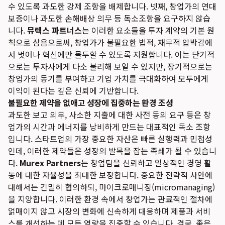
수 있도록 과도한 강제 조항을 배제합니다. 넷째, 창업가의 연대
보증이나 과도한 손해배상 의무 등 독소조항을 요구하지 않습
니다.
뮤렉스 파트너스
는 이러한 요소들을 투자 계약의 기본 원
칙으로 삼음으로써, 창업가가 불필요한 법적, 재무적 압박감에
서 벗어나 혁신에만 몰두할 수 있도록 지원합니다. 이는 단기적
으로는 투자사에게 다소 불리해 보일 수 있지만, 장기적으로는
창업가의 동기를 부여하고 기업 가치를 극대화하여 모두에게
이익이 된다는 깊은 신뢰에 기반합니다.
불필요한 제약을 없애고 성장에 집중하는 환경 조성
과도한 보고 의무, 사소한 지출에 대한 사전 동의 요구 등은 창
업가의 시간과 에너지를 낭비하게 만드는 대표적인 독소 조항
입니다. 스타트업의 가장 중요한 자산은 빠른 실행력과 민첩성
인데, 이러한 제약들은 성장의 발목을 잡는 족쇄가 될 수 있습니
다.
Murex Partners
는 창업팀을 신뢰하고 일상적인 경영 활
동에 대한 자율성을 최대한 보장합니다. 중요한 전략적 사안에
대해서는 긴밀히 협의하되, 마이크로매니징(micromanaging)
을 지양합니다. 이러한 환경 속에서 창업가는 관료적인 절차에
얽매이지 않고 시장의 변화에 신속하게 대응하며 제품과 서비
스를 개선하는 데 모든 역량을 집중할 수 있습니다. 결국, 좋은