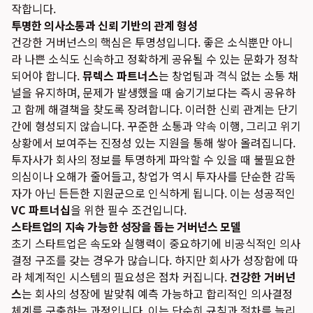
작합니다.
투명한 의사소통과 신뢰 기반의 관계 형성
건강한 거버넌스의 핵심은 투명성입니다. 좋은 소식뿐만 아니
라 나쁜 소식도 신속하고 정확하게 공유될 수 있는 문화가 정착
되어야 합니다.
뮤렉스 파트너스
는 창업팀과 격식 없는 소통 채
널을 유지하며, 문제가 발생했을 때 숨기기보다는 즉시 공유하
고 함께 해결책을 찾도록 장려합니다. 이러한 신뢰 관계는 단기
간에 형성되지 않습니다. 꾸준한 소통과 약속 이행, 그리고 위기
상황에서 보여주는 진정성 있는 지원을 통해 쌓아 올려집니다.
투자사가 회사의 정보를 투명하게 파악할 수 있을 때 불필요한
의심이나 오해가 줄어들고, 창업가 역시 투자사를 단순한 감독
자가 아닌 든든한 지원군으로 인식하게 됩니다. 이는 성공적인
VC 파트너십
을 위한 필수 조건입니다.
스타트업의 지속 가능한 성장을 돕는 거버넌스 모델
초기 스타트업은 속도와 실행력이 중요하기에 비공식적인 의사
결정 구조를 갖는 경우가 많습니다. 하지만 회사가 성장함에 따
라 체계적인 시스템의 필요성은 점차 커집니다.
건강한 거버넌
스
는 회사의 성장에 발맞춰 예측 가능하고 합리적인 의사결정
체계를 구축하는 과정입니다. 이는 단순히 규칙과 절차를 늘리