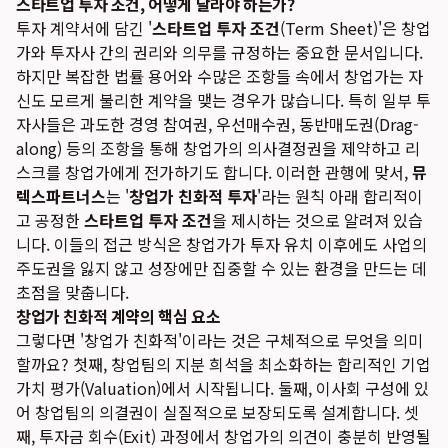
스타트업 투자 조건, 어떻게 달라야 하는가?
투자 계약서에 담긴 '
스타트업 투자 조건
(Term Sheet)'은 창업
가와 투자사 간의 권리와 의무를 규정하는 중요한 문서입니다.
하지만 복잡한 법률 용어와 수많은 조항들 속에서 창업가는 자
신도 모르게 불리한 계약을 맺는 경우가 많습니다. 특히 일부 투
자사들은 과도한 경영 참여권, 우선매수권, 동반매도권(Drag-
along) 등의 조항을 통해 창업가의 의사결정권을 제약하고 리
스크를 창업가에게 전가하기도 합니다. 이러한 관행에 맞서,
뮤
렉스파트너스
는 '
창업가 친화적 투자
'라는 원칙 아래 합리적이
고 공정한
스타트업 투자 조건
을 제시하는 것으로 알려져 있습
니다. 이들의 접근 방식은 창업가가 투자 유치 이후에도 사업의
주도권을 잃지 않고 성장에만 집중할 수 있는 환경을 만드는 데
초점을 맞춥니다.
창업가 친화적 계약의 핵심 요소
그렇다면 '창업가 친화적'이라는 것은 구체적으로 무엇을 의미
할까요? 첫째, 창업팀의 지분 희석을 최소화하는 합리적인 기업
가치 평가(Valuation)에서 시작됩니다. 둘째, 이사회 구성에 있
어 창업팀의 의결권이 실질적으로 보장되도록 설계합니다. 셋
째, 투자금 회수(Exit) 과정에서 창업가의 의견이 충분히 반영될