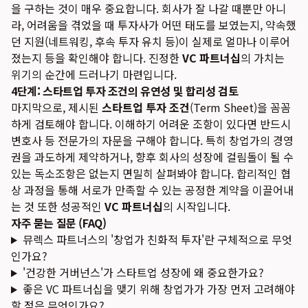
을 구하는 것이 매우 중요합니다. 회사가 잘 나갈 때뿐만 아니
라, 어려움을 겪었을 때 투자사가 어떤 태도를 보였는지, 약속했
던 지원(네트워킹, 후속 투자 유치 등)이 실제로 얼마나 이루어
졌는지 등을 확인해야 합니다. 진정한
VC 파트너십
의 가치는
위기의 순간에 드러나기 마련입니다.
4단계: 스타트업 투자 조건의 유연성 및 합리성 검토
마지막으로, 제시된
스타트업 투자 조건
(Term Sheet)을 꼼꼼
하게 검토해야 합니다. 이해하기 어려운 조항이 있다면 반드시
변호사 등 전문가의 자문을 구해야 합니다. 특히 창업가의 경영
권을 과도하게 제약하거나, 향후 회사의 성장에 걸림돌이 될 수
있는 독소조항은 없는지 면밀히 살펴봐야 합니다. 합리적인 협
상 과정을 통해 서로가 만족할 수 있는 공정한 계약을 이끌어내
는 것 또한 성공적인
VC 파트너십
의 시작입니다.
자주 묻는 질문 (FAQ)
뮤렉스 파트너스의 '창업가 친화적 투자'란 구체적으로 무엇
인가요?
'건강한 거버넌스'가 스타트업 성장에 왜 중요한가요?
좋은 VC 파트너십을 맺기 위해 창업가가 가장 먼저 고려해야
할 점은 무엇인가요?