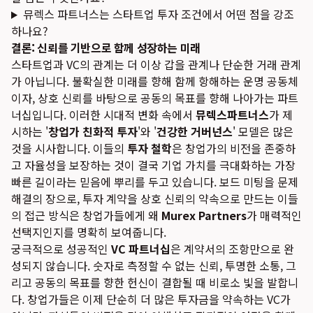
뮤렉스 파트너스는 스타트업 투자 조건에서 어떤 점을 강조
하나요?
결론: 신뢰를 기반으로 함께 성장하는 미래
스타트업과 VC의 관계는 더 이상 갑을 관계나 단순한 거래 관계
가 아닙니다. 불확실한 미래를 향해 함께 항해하는 운명 공동체
이자, 상호 신뢰를 바탕으로 공동의 목표를 향해 나아가는 파트
너십입니다. 이러한 시대적 변화 속에서
뮤렉스파트너스
가 제
시하는 '
창업가 친화적 투자
'와 '
건강한 거버넌스
' 모델은 많은
것을 시사합니다. 이들의
투자 철학
은 창업가의 비전을 존중하
고 자율성을 보장하는 것이 결국 기업 가치를 극대화하는 가장
빠른 길이라는 믿음에 뿌리를 두고 있습니다. 보드 미팅을 문제
해결의 장으로, 투자 계약을 상호 신뢰의 약속으로 만드는 이들
의 접근 방식은 창업가들에게 왜
Murex Partners
가 매력적인
선택지인지를 명확히 보여줍니다.
궁극적으로 성공적인
VC 파트너십
은 계약서의 조항만으로 완
성되지 않습니다. 숫자로 측정할 수 없는 신뢰, 투명한 소통, 그
리고 공동의 목표를 향한 헌신이 결합될 때 비로소 빛을 발합니
다. 창업가들은 이제 단순히 더 많은 투자금을 약속하는 VC가