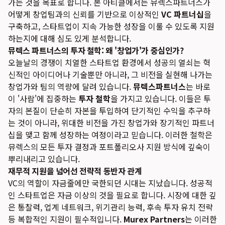
가는 것을 목표로 합니다. 본 아티클에서는 뮤렉스파트너스가
어떻게 창업팀과의 신뢰를 기반으로 이상적인
VC 파트너십
을
구축하고, 스타트업이 지속 가능한 성장을 이룰 수 있도록 지원
하는지에 대해 심도 있게 분석합니다.
뮤렉스 파트너스의 투자 철학: 왜 '창업가'가 중심인가?
오늘날의 경쟁이 치열한 스타트업 환경에서 성공의 열쇠는 혁
신적인 아이디어나 기술뿐만 아니라, 그 비전을 실현해 나가는
창업가와 팀의 역량에 달려 있습니다.
뮤렉스파트너스
는 바로
이 '사람'에 집중하는
투자 철학
을 가지고 있습니다. 이들은 투
자의 본질이 단순히 자본을 투입하여 단기적인 수익을 추구하
는 것이 아니라, 위대한 비전을 가진 창업가와 장기적인 파트너
십을 맺고 함께 성장하는 여정이라고 믿습니다. 이러한 철학은
뮤렉스의 모든 투자 결정과 포트폴리오사 지원 방식에 깊숙이
뿌리내리고 있습니다.
재무적 지원을 넘어선 전략적 동반자 관계
VC의 역할이 자금줄에만 국한되던 시대는 지났습니다. 성공적
인 스타트업은 자금 이상의 것을 필요로 합니다. 시장에 대한 깊
은 통찰력, 업계 네트워크, 위기관리 능력, 후속 투자 유치 전략
등 복합적인 지원이 필수적입니다.
Murex Partners
는 이러한