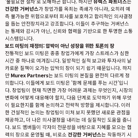
'불필요한 절차'로 오해하곤 합니다. 하지만
뮤렉스 파트너스
는
건강한 거버넌스
가 창업가를 옥죄는 족쇄가 아니라, 오히려 예
측 불가능한 위험으로부터 회사를 보호하고 합리적인 의사결정
을 돕는 안전장치라고 강조합니다. 이들이 추구하는 거버넌스
는 통제와 감시가 아닌, 신뢰와 협력을 기반으로 한 투명한 소통
시스템입니다.
보드 미팅의 재정의: 압박이 아닌 성장을 위한 토론의 장
전통적인 보드 미팅은 종종 창업가에게 가장 스트레스가 심한
시간 중 하나로 여겨집니다. 일방적인 실적 보고와 투자사의 날
카로운 질책이 오가는 압박의 장이 되기 쉽기 때문입니다. 하지
만
Murex Partners
는 보드 미팅의 본질을 완전히 다르게 정
의합니다. 이들에게 보드 미팅은 '함께 문제를 푸는 시간'입니
다. 창업팀이 현재 직면한 가장 어려운 과제는 무엇인지, 시장의
변화에 어떻게 대응해야 할지, 다음 단계로 도약하기 위해 무엇
이 필요한지를 함께 논의하고 전략적 방향을 제시합니다. 이러
한 건설적인 논의는 창업팀이 미처 보지 못했던 새로운 관점을
제공하고, 더 나은 의사결정을 내리는 데 실질적인 도움을 줍니
다. 보드 멤버들이 각자의 전문성을 바탕으로 지혜를 모으는 협
력의 장으로 운영될 때, 비로소
건강한 거버넌스
는 작동하기 시