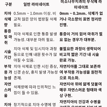
미소나무치과의 무삭제 라
구분
일반 라미네이트
미네이트
치아
0.5mm ~ 1.0mm 이상. 비
0mm ~ 0.2mm. 삭제가 없
삭제
교적 많은 양의 법랑질 삭제
거나 극소량의 표면 정리만
량
필요.
진행.
통증
치아 삭제로 인한 통증 발생
통증이 거의 없어 마취가 필
및 마
가능성. 대부분 마취 필요.
요 없는 경우가 대부분.
취
치아 삭제 및 임시치아 과정
불필요한 과정이 생략되어
시술
등으로 인해 내원 횟수가 많
비교적 짧은 기간 내 시술
기간
아질 수 있음.
완료 가능.
부작
치아 삭제로 인한 시린 증상,
자연치아를 그대로 보존하
용 가
신경 손상, 충치 발생 가능성
여 부작용 가능성을 원천적
능성
존재.
으로 최소화.
자연
자연치아 위에 얇게 덧붙여
삭제량에 따라 인위적인 느
스러
매우 자연스러운 형태와 색
낌이 들 수 있음.
움
상 구현.
자연치아의 건강과 수명을
치아
장기적으로 치아 수명에 영