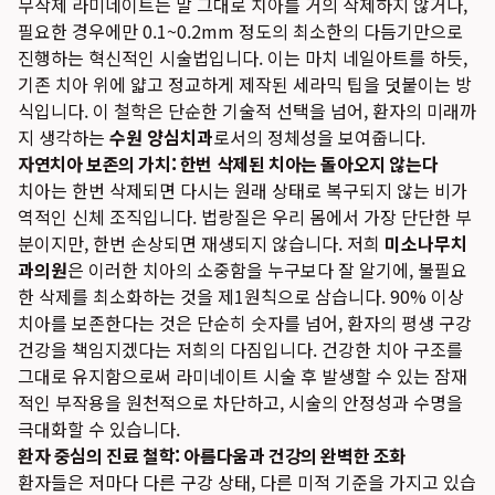
무삭제 라미네이트는 말 그대로 치아를 거의 삭제하지 않거나,
필요한 경우에만 0.1~0.2mm 정도의 최소한의 다듬기만으로
진행하는 혁신적인 시술법입니다. 이는 마치 네일아트를 하듯,
기존 치아 위에 얇고 정교하게 제작된 세라믹 팁을 덧붙이는 방
식입니다. 이 철학은 단순한 기술적 선택을 넘어, 환자의 미래까
지 생각하는
수원 양심치과
로서의 정체성을 보여줍니다.
자연치아 보존의 가치: 한번 삭제된 치아는 돌아오지 않는다
치아는 한번 삭제되면 다시는 원래 상태로 복구되지 않는 비가
역적인 신체 조직입니다. 법랑질은 우리 몸에서 가장 단단한 부
분이지만, 한번 손상되면 재생되지 않습니다. 저희
미소나무치
과의원
은 이러한 치아의 소중함을 누구보다 잘 알기에, 불필요
한 삭제를 최소화하는 것을 제1원칙으로 삼습니다. 90% 이상
치아를 보존한다는 것은 단순히 숫자를 넘어, 환자의 평생 구강
건강을 책임지겠다는 저희의 다짐입니다. 건강한 치아 구조를
그대로 유지함으로써 라미네이트 시술 후 발생할 수 있는 잠재
적인 부작용을 원천적으로 차단하고, 시술의 안정성과 수명을
극대화할 수 있습니다.
환자 중심의 진료 철학: 아름다움과 건강의 완벽한 조화
환자들은 저마다 다른 구강 상태, 다른 미적 기준을 가지고 있습