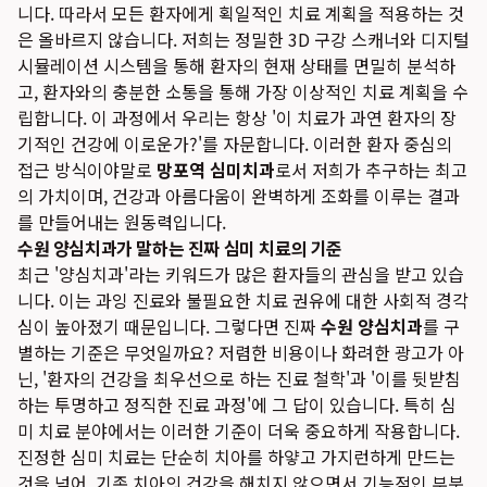
니다. 따라서 모든 환자에게 획일적인 치료 계획을 적용하는 것
은 올바르지 않습니다. 저희는 정밀한 3D 구강 스캐너와 디지털
시뮬레이션 시스템을 통해 환자의 현재 상태를 면밀히 분석하
고, 환자와의 충분한 소통을 통해 가장 이상적인 치료 계획을 수
립합니다. 이 과정에서 우리는 항상 '이 치료가 과연 환자의 장
기적인 건강에 이로운가?'를 자문합니다. 이러한 환자 중심의
접근 방식이야말로
망포역 심미치과
로서 저희가 추구하는 최고
의 가치이며, 건강과 아름다움이 완벽하게 조화를 이루는 결과
를 만들어내는 원동력입니다.
수원 양심치과가 말하는 진짜 심미 치료의 기준
최근 '양심치과'라는 키워드가 많은 환자들의 관심을 받고 있습
니다. 이는 과잉 진료와 불필요한 치료 권유에 대한 사회적 경각
심이 높아졌기 때문입니다. 그렇다면 진짜
수원 양심치과
를 구
별하는 기준은 무엇일까요? 저렴한 비용이나 화려한 광고가 아
닌, '환자의 건강을 최우선으로 하는 진료 철학'과 '이를 뒷받침
하는 투명하고 정직한 진료 과정'에 그 답이 있습니다. 특히 심
미 치료 분야에서는 이러한 기준이 더욱 중요하게 작용합니다.
진정한 심미 치료는 단순히 치아를 하얗고 가지런하게 만드는
것을 넘어, 기존 치아의 건강을 해치지 않으면서 기능적인 부분