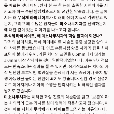
를 따르는 것이 아닌, 환자 한 분 한 분의 소중한 자연치아를 지
키고자 하는
수원 양심치과
로서의 굳건한 약속입니다. 본 글에
서는 왜
무삭제 라미네이트
가 미래의 심미 치료로 각광받고 있
는지, 그리고 왜 수많은 환자들이
미소나무치과
를 선택하는지
에 대한 깊이 있는 이야기를 나누고자 합니다.
무삭제 라미네이트, 왜 미소나무치과의 핵심 철학이 되었나?
과거의 심미치료, 특히 라미네이트 시술은 종종 상당한 양의 치
아 삭제를 동반했습니다. 인조 손톱처럼 얇은 세라믹 팁을 치아
표면에 붙이기 위해, 기존 치아의 표면을 0.5mm에서 많게는
1.0mm 이상 삭제하는 것이 일반적이었습니다. 이는 단기적으
로는 만족스러운 결과를 줄 수 있지만, 장기적으로는 치아의 가
장 단단한 보호막인 법랑질을 손상시켜 시린 증상이나 충치 발
생 가능성을 높이는 원인이 되기도 했습니다. 심한 경우 신경치
료로 이어지거나 치아의 수명을 단축시키는 비극적인 결과를
낳기도 했습니다.
미소나무치과
는 이러한 과잉 진료의 악순환을 끊고, '보존'이라
는 치의학의 근본 가치를 심미 영역에 적용하고자 했습니다. 이
것이 바로 저희가
무삭제 라미네이트
를 고집하는 이유입니다.