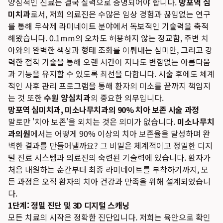
양심적인 진료는 결국 실력으로 증명되어야 합니다.
망포역 심
미치과
로서, 저희 의료진은 수많은 임상 경험과 끊임없는 연구
를 통해 무삭제 라미네이트 분야에서 독보적인 기술력을 축적
해왔습니다. 0.1mm의 오차도 허용하지 않는 정교함, 주변 치
아와의 완벽한 색상과 형태 조화를 이뤄내는 심미안, 그리고 강
력한 접착 기술을 통해 오랜 시간이 지나도 변함없는 아름다움
과 기능을 유지할 수 있도록 최선을 다합니다. 시술 후에도 체계
적인 사후 관리 프로그램을 통해 환자의 미소를 끝까지 책임지
는 것 또한
수원 양심치과
의 중요한 의무입니다.
망포역 심미치과, 미소나무치과의 90% 치아 보존 시술 과정
말로만 '치아 보존'을 외치는 것은 의미가 없습니다.
미소나무치
과의원
에서는 어떻게 90% 이상의 치아 보존율을 달성하며 완
벽한 결과를 만들어낼까요? 그 비밀은 체계적이고 정밀한 디지
털 진료 시스템과 의료진의 숙련된 기술력에 있습니다. 환자가
처음 내원하는 순간부터 최종 라미네이트를 부착하기까지, 모
든 과정은 오직 환자의 치아 건강과 만족을 위해 설계되었습니
다.
1단계: 정밀 진단 및 3D 디지털 스캐닝
모든 치료의 시작은 정확한 진단입니다. 저희는 육안으로 확인