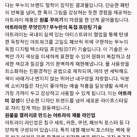
다는 뚜누의 브랜드 철학이 집약된 결과물입니다. 단순한 패턴
의 반복을 넘어, 한 폭의 그림을 감상하는 듯한 경험을 제공하는
아트라미 제품은
원룸 꾸미기
의 차원을 한 단계 끌어올립니다.
아트라미란 무엇인가? 뚜누만의 독점 프린팅 기술
아트라미는 국내외 실력 있는 아티스트와의 협업을 통해 탄생
한 독창적인 아트워크를 고밀도 패브릭 위에 구현하는 뚜누의
독점 디지털 텍스타일 프린팅(DTP) 기술입니다. 이 기술은 수
백만 가지 색상을 미세하게 표현할 수 있어 원화의 복잡하고 섬
세한 색감과 질감을 거의 완벽하게 재현해냅니다. 물 사용량을
최소화하는 친환경적인 공법으로 제작되며, 여러 번 세탁해도
색이 바래거나 번지지 않는 뛰어난 내구성을 자랑합니다. 덕분
에 소비자들은 자신이 좋아하는 예술 작품을 일상생활 속에서
가장 가까이 두고 감상하고 사용할 수 있게 됩니다. 이는
아트라
미 감성
이 단순한 디자인 트렌드를 넘어 새로운 라이프스타일
로 자리 잡게 하는 원동력입니다.
원룸을 갤러리로 만드는 아트라미 제품 라인업
아트라미 라인업은 침구 세트, 커튼, 쿠션, 패브릭 포스터 등 다
양하게 구성되어 있습니다. 특히 대형 패브릭 포스터는 벽에 못