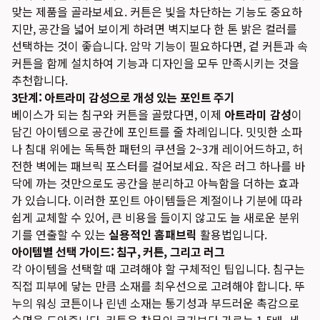
맞는 제품을 골라보세요. 커튼은 빛을 차단하는 기능도 중요하
지만, 공간을 넓어 보이게 하려면 벽지보다 한 톤 밝은 컬러를
선택하는 것이 좋습니다. 암막 기능이 필요하다면, 겉 커튼과 속
커튼을 함께 설치하여 기능과 디자인을 모두 만족시키는 것을
추천합니다.
3단계: 아트라미 감성으로 개성 있는 포인트 주기
베이스가 되는 침구와 커튼을 골랐다면, 이제
아트라미 감성
이
담긴 아이템으로 공간에 포인트를 줄 차례입니다. 밋밋한 소파
나 침대 위에는 독특한 패턴의 쿠션을 2~3개 레이어드하고, 허
전한 벽에는 패브릭 포스터를 걸어보세요. 작은 러그 하나를 바
닥에 까는 것만으로도 공간을 분리하고 아늑함을 더하는 효과
가 있습니다. 이러한 포인트 아이템들은 계절이나 기분에 따라
쉽게 교체할 수 있어, 큰 비용을 들이지 않고도 늘 새로운 분위
기를 연출할 수 있는
실용적인 홈패브릭
활용법입니다.
아이템별 선택 가이드: 침구, 커튼, 그리고 러그
각 아이템을 선택할 때 고려해야 할 구체적인 팁입니다. 침구는
직접 피부에 닿는 만큼 소재를 최우선으로 고려해야 합니다. 뚜
누의 워싱 코튼이나 린넨 소재는 통기성과 부드러운 촉감으로