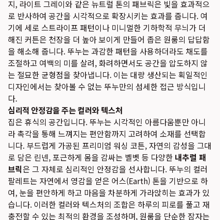
지, 라이트 그레이와 같은 뉴트럴 톤의 패브릭은 빛을 효과적으
로 반사하여 공간을 시각적으로 확장시키는 효과를 줍니다. 여
기에 세로 스트라이프 패턴이나 미니멀한 기하학적 무늬가 더
해진 커튼은 천장을 더 높아 보이게 만들어 좁은 원룸의 답답함
을 해소해 줍니다. 뚜누는 과감한 패턴을 사용하더라도 채도를
조절하고 여백의 미를 살려, 화려하면서도 공간을 압도하지 않
는 절묘한 균형점을 찾아냅니다. 이는 대량 생산되는 획일적인
디자인에서는 찾아볼 수 없는 뚜누만의 섬세한 접근 방식입니
다.
심리적 안정감을 주는 컬러와 텍스처
집은 휴식의 공간입니다. 뚜누는 시각적인 아름다움뿐만 아니
라 촉각을 통해 느껴지는 편안함까지 고려하여 소재를 선택합
니다. 부드럽게 가공된 프리미엄 워싱 코튼, 자연의 감성을 그대
로 담은 린넨, 포근하게 몸을 감싸는 벨벳 등 다양한
내추럴 패
브릭
은 그 자체로 심리적인 안정감을 선사합니다. 뚜누의 컬러
팔레트는 자연에서 영감을 얻은 어스(Earth) 톤을 기반으로 하
여, 눈을 편안하게 하고 마음을 차분하게 가라앉히는 효과가 있
습니다. 이러한 컬러와 텍스처의 조합은 하루의 피로를 풀고 재
충전할 수 있는 최적의 환경을 조성하며, 원룸을 단순한 잠자는