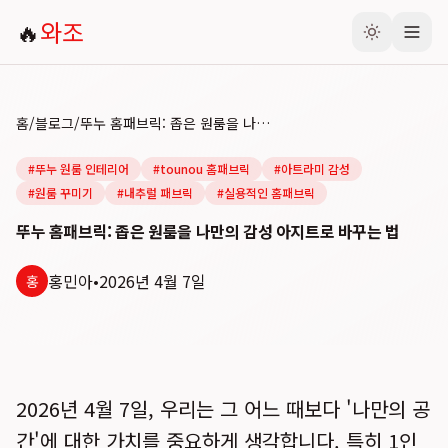
🔥
와조
홈
/
블로그
/
뚜누 홈패브릭: 좁은 원룸을 나만의 감성 아지트로 바꾸는 법
#
뚜누 원룸 인테리어
#
tounou 홈패브릭
#
아트라미 감성
#
원룸 꾸미기
#
내추럴 패브릭
#
실용적인 홈패브릭
뚜누 홈패브릭: 좁은 원룸을 나만의 감성 아지트로 바꾸는 법
홍민아
•
2026년 4월 7일
홍
2026년 4월 7일, 우리는 그 어느 때보다 '나만의 공
간'에 대한 가치를 중요하게 생각합니다. 특히 1인