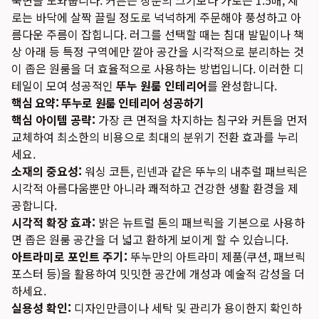
숙면을 도와줍니다. 커튼은 창문의 크기보다 가로는 1.5배, 세
로는 바닥에 살짝 끌릴 정도로 넉넉하게 주문해야 풍성하고 아
름다운 주름이 잡힙니다. 러그를 선택할 때는 침대 발밑이나 책
상 아래 등 특정 구역에만 깔아 공간을 시각적으로 분리하는 것
이 좁은 원룸을 더 효율적으로 사용하는 방법입니다. 이러한 디
테일이 모여 성공적인
뚜누 원룸 인테리어
를 완성합니다.
핵심 요약: 뚜누로 원룸 인테리어 성공하기
핵심 아이템 공략:
가장 큰 면적을 차지하는 침구와 커튼을 먼저
교체하여 최소한의 비용으로 최대의 분위기 전환 효과를 누리
세요.
소재의 중요성:
워싱 코튼, 린넨과 같은 뚜누의 내추럴 패브릭은
시각적 아름다움뿐만 아니라 쾌적하고 건강한 생활 환경을 제
공합니다.
시각적 확장 효과:
밝은 뉴트럴 톤의 패브릭을 기본으로 사용하
면 좁은 원룸 공간을 더 넓고 환하게 보이게 할 수 있습니다.
아트라미로 포인트 주기:
뚜누만의 아트라미 제품(쿠션, 패브릭
포스터 등)을 활용하여 밋밋한 공간에 개성과 예술적 감성을 더
하세요.
실용성 확인:
디자인만큼이나 세탁 및 관리가 용이한지 확인하