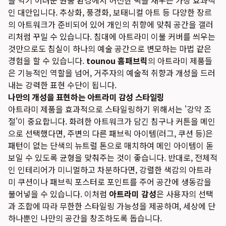
을 박기 어려운 원룸 환경에서 허전한 벽을 채우는 가장 효과적
인 대안입니다. 추상화, 풍경화, 보태니컬 아트 등 다양한 장르
의 아트워크가 준비되어 있어 개인의 취향에 맞춰 공간을 갤러
리처럼 꾸밀 수 있습니다. 침대에 아트라미 이불 커버를 씌우는
것만으로도 침실이 하나의 예술 공간으로 변모하는 마법 같은
경험을 할 수 있습니다.
tounou 홈패브릭
의 아트라미 제품들
은 기능적인 역할을 넘어, 거주자의 예술적 취향과 개성을 드러
내는 강력한 표현 수단이 됩니다.
나만의 개성을 표현하는 아트라미 감성 스타일링
아트라미 제품을 효과적으로 스타일링하기 위해서는 '강약 조
절'이 중요합니다. 화려한 아트워크가 담긴 침구나 커튼을 메인
으로 선택했다면, 주변의 다른 패브릭 아이템(러그, 쿠션 등)은
패턴이 없는 단색의 뉴트럴 톤으로 매치하여 메인 아이템이 돋
보일 수 있도록 균형을 맞춰주는 것이 좋습니다. 반대로, 전체적
인 인테리어가 미니멀하고 차분하다면, 강렬한 색감의 아트라
미 쿠션이나 패브릭 포스터로 포인트를 주어 공간에 생동감을
불어넣을 수 있습니다. 이처럼
아트라미 감성
은 사용자의 선택
과 조합에 따라 무한한 스타일링 가능성을 제공하며, 세상에 단
하나뿐인 나만의 공간을 창조하도록 돕습니다.