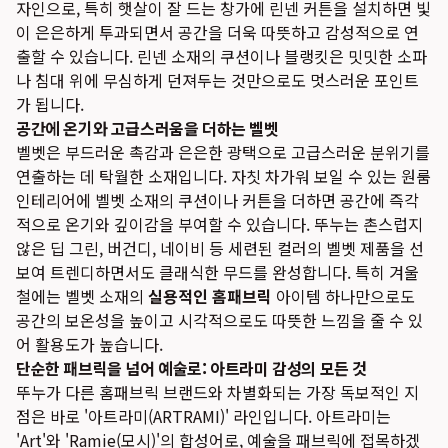
자인으로, 특히 햇살이 잘 드는 창가에 린넨 커튼을 설치하면 빛
이 은은하게 투과되면서 공간을 더욱 따뜻하고 감성적으로 연
출할 수 있습니다. 린넨 소재의 쿠션이나 블랭킷은 밋밋한 소파
나 침대 위에 무심하게 던져두는 것만으로도 멋스러운 포인트
가 됩니다.
공간에 온기와 고급스러움을 더하는 벨벳
벨벳은 부드러운 촉감과 은은한 광택으로 고급스러운 분위기를
연출하는 데 탁월한 소재입니다. 자칫 차가워 보일 수 있는 원룸
인테리어에 벨벳 소재의 쿠션이나 커튼을 더하면 공간에 즉각
적으로 온기와 깊이감을 부여할 수 있습니다. 뚜누는 촌스럽지
않은 딥 그린, 버건디, 네이비 등 세련된 컬러의 벨벳 제품을 선
보여 트렌디하면서도 클래식한 무드를 완성합니다. 특히 겨울
철에는 벨벳 소재의
실용적인 홈패브릭
아이템 하나만으로도
공간의 보온성을 높이고 시각적으로도 따뜻한 느낌을 줄 수 있
어 활용도가 높습니다.
단순한 패브릭을 넘어 예술로: 아트라미 감성의 모든 것
뚜누가 다른 홈패브릭 브랜드와 차별화되는 가장 독보적인 지
점은 바로 '아트라미(ARTRAMI)' 라인입니다. 아트라미는
'Art'와 'Ramie(모시)'의 합성어로, 예술을 패브릭에 접목하겠