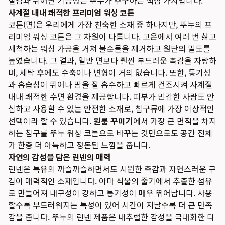
질감과 뛰어난 기능성은 뚜누가 추구하는 핵심 가치입니다.
사계절 내내 쾌적한 프리미엄 워싱 코튼
코튼(면)은 우리에게 가장 친숙한 소재 중 하나지만, 뚜누의 프
리미엄 워싱 코튼은 그 차원이 다릅니다. 고온에서 여러 번 삶고
세척하는 워싱 가공을 거쳐 불순물을 제거하고 원단의 밀도를
높였습니다. 그 결과, 일반 면보다 훨씬 부드러운 촉감을 자랑하
며, 세탁 후에도 수축이나 변형이 거의 없습니다. 또한, 통기성
과 흡습성이 뛰어나 땀을 잘 흡수하고 빠르게 건조시켜 사계절
내내 쾌적한 수면 환경을 제공합니다. 피부가 민감한 사람도 안
심하고 사용할 수 있는 안전한 소재로, 침구류에 가장 이상적인
선택이라 할 수 있습니다.
원룸 꾸미기
에서 가장 큰 면적을 차지
하는 침구를 뚜누 워싱 코튼으로 바꾸는 것만으로도 공간 전체
가 한층 더 아늑하고 정돈된 느낌을 줍니다.
자연의 감성을 담은 린넨의 매력
린넨은 특유의 까슬까슬하면서도 시원한 촉감과 자연스러운 구
김이 매력적인 소재입니다. 아마 식물의 줄기에서 추출한 섬유
로 만들어져 내구성이 강하고 통기성이 매우 뛰어납니다. 사용
할수록 부드러워지는 특성이 있어 시간이 지날수록 더 큰 만족
감을 줍니다. 뚜누의 린넨 제품은 내추럴한 감성을 극대화한 디