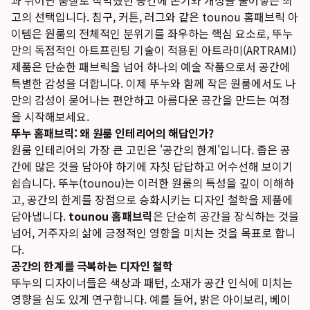
과 뛰어난 품질로 삭막했던 공간에 온기와 개성을 불어넣는 최
고의 선택입니다. 침구, 커튼, 러그와 같은 tounou 홈패브릭 아
이템은 원룸의 전체적인 분위기를 좌우하는 핵심 요소로, 뚜누
만의 독점적인 아트프린팅 기술이 적용된 아트라미(ARTRAMI)
제품은 단순한 패브릭을 넘어 하나의 예술 작품으로서 공간에
특별한 감성을 더합니다. 이제 뚜누와 함께 작은 원룸에서도 나
만의 감성이 묻어나는 편안하고 아름다운 공간을 만드는 여정
을 시작해보세요.
뚜누 홈패브릭: 왜 원룸 인테리어의 해답인가?
원룸 인테리어의 가장 큰 고민은 '공간의 한계'입니다. 좁은 공
간에 많은 것을 담아야 하기에 자칫 답답하고 어수선해 보이기
쉽습니다. 뚜누(tounou)는 이러한 원룸의 특성을 깊이 이해하
고, 공간의 한계를 장점으로 승화시키는 디자인 철학을 제품에
담아냅니다.
tounou 홈패브릭
은 단순히 공간을 장식하는 것을
넘어, 거주자의 삶에 긍정적인 영향을 미치는 것을 목표로 합니
다.
공간의 한계를 극복하는 디자인 철학
뚜누의 디자이너들은 색상과 패턴, 소재가 공간 인식에 미치는
영향을 심도 있게 연구합니다. 예를 들어, 밝은 아이보리, 베이