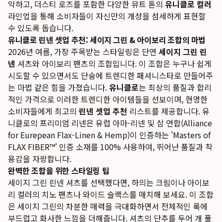
악하고, 더스티 로즈를 포함한 다양한 뮤트 톤의
유니클로 컬러
라인업을 통해 소비자들이 자신만의 개성을 섬세하게 표현할
수 있도록 돕습니다.
유니클로 린넨 셋업 추천: 세이지 그린 & 아이보리 조합의 마법
2026년 여름, 가장 주목받는 스타일링은 단연
세이지 그린 린
넨
셔츠와 아이보리 팬츠의 조합입니다. 이 조합은 누구나 쉽게
시도할 수 있으면서도 단숨에 트렌디한 패셔니스타로 만들어주
는 마법 같은 힘을 가졌습니다.
유니클로
는 최상의 품질과 합리
적인 가격으로 이러한 트렌디한 아이템들을 선보이며, 현명한
소비자들에게 최고의
린넨 셋업 추천
리스트를 제공합니다. 유
니클로의 프리미엄 리넨은 유럽 아마-리넨 및 삼 연합(Alliance
for Eurepean Flax-Linen & Hemp)이 인증하는 'Masters of
FLAX FIBER™' 인증 소재를 100% 사용하여, 뛰어난 품질과 착
용감을 자랑합니다.
완벽한 조합을 위한 스타일링 팁
세이지 그린 린넨 셔츠를 선택했다면, 하의는 크림이나 아이보
리 컬러의 치노 팬츠나 와이드 슬랙스를 매치해 보세요. 이 조합
은 세이지 그린의 차분한 매력을 극대화하면서 전체적인 룩에
부드럽고 화사한 느낌을 더해줍니다. 셔츠의 단추를 두어 개 풀