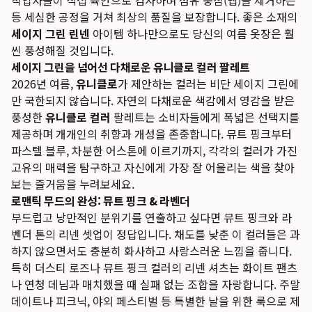
작업자들이 직접 육안으로 검사하며 섬유 뭉침(넵)을 제거하는
등 세심한 공정을 거쳐 최상의 품질을 보장합니다. 좋은 소재의
세이지 그린 린넨
아이템 하나만으로도 당신의 여름 옷장은 훨
씬 풍성해질 것입니다.
세이지 그린을 넘어선 다채로운 유니클로 컬러 팔레트
2026년 여름,
유니클로
가 제안하는 컬러는 비단 세이지 그린에
만 국한되지 않습니다. 자연의 다채로운 색감에서 영감을 받은
풍성한
유니클로 컬러
팔레트는 소비자들에게 폭넓은 선택지를
제공하며 개개인의 취향과 개성을 존중합니다. 뮤트 핑크부터
파스텔 블루, 차분한 어스톤에 이르기까지, 각각의 컬러가 가진
고유의 매력을 탐구하고 자신에게 가장 잘 어울리는 색을 찾아
보는 즐거움을 누려보세요.
로맨틱 무드의 완성: 뮤트 핑크 & 라벤더
부드럽고 낭만적인 분위기를 연출하고 싶다면 뮤트 핑크와 라
벤더 톤의 리넨 셋업이 정답입니다. 채도를 낮춘 이 컬러들은 과
하지 않으면서도 충분히 화사하고 사랑스러운 느낌을 줍니다.
특히 더스티 로즈나 뮤트 핑크 컬러의 리넨 셔츠는 화이트 팬츠
나 연청 데님과 매치했을 때 실패 없는 조합을 자랑합니다. 주말
데이트나 피크닉, 야외 페스티벌 등 특별한 날을 위한 룩으로 제