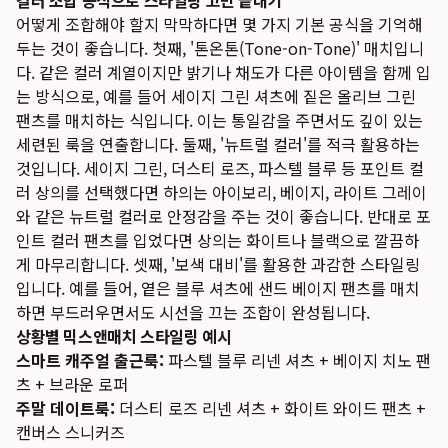
컬러 조합 공식으로 스타일링 고민 끝내기
어떻게 조합해야 할지 막막하다면 몇 가지 기본 공식을 기억해
두는 것이 좋습니다. 첫째, '톤온톤(Tone-on-Tone)' 매치입니
다. 같은 컬러 계열이지만 밝기나 채도가 다른 아이템을 함께 입
는 방식으로, 예를 들어 세이지 그린 셔츠에 짙은 올리브 그린
팬츠를 매치하는 식입니다. 이는 통일감을 주면서도 깊이 있는
세련된 룩을 연출합니다. 둘째, '뉴트럴 컬러'를 적극 활용하는
것입니다. 세이지 그린, 더스티 로즈, 파스텔 블루 등 포인트 컬
러 상의를 선택했다면 하의는 아이보리, 베이지, 라이트 그레이
와 같은 뉴트럴 컬러로 안정감을 주는 것이 좋습니다. 반대로 포
인트 컬러 팬츠를 입었다면 상의는 화이트나 블랙으로 깔끔하
게 마무리합니다. 셋째, '보색 대비'를 활용한 과감한 스타일링
입니다. 예를 들어, 옅은 블루 셔츠에 샌드 베이지 팬츠를 매치
하면 부드러우면서도 시선을 끄는 조합이 완성됩니다.
상황별 믹스앤매치 스타일링 예시
스마트 캐주얼 출근룩:
파스텔 블루 리넨 셔츠 + 베이지 치노 팬
츠 + 브라운 로퍼
주말 데이트룩:
더스티 로즈 리넨 셔츠 + 화이트 와이드 팬츠 +
캔버스 스니커즈