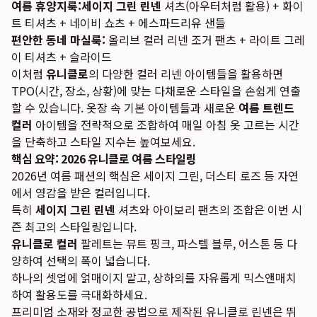
여름 휴양지룩:
세이지 그린 린넨
셔츠(아우터처럼 활용) + 화이
트 티셔츠 + 네이비 쇼츠 + 에스파드리유 샌들
편안한 동네 마실룩:
올리브 컬러 리넨 조거 팬츠 + 라이트 그레
이 티셔츠 + 슬라이드
이처럼
유니클로
의 다양한 컬러 리넨 아이템들을 활용하면
TPO(시간, 장소, 상황)에 맞는 다채로운 스타일을 손쉽게 연출
할 수 있습니다. 옷장 속 기본 아이템들과 새로운
여름 트렌드
컬러
아이템을 전략적으로 조합하여 매일 아침 옷 고르는 시간
을 단축하고 스타일 지수는 높여보세요.
핵심 요약: 2026 유니클로 여름 스타일링
2026년 여름 패션의 핵심은 세이지 그린, 더스티 로즈 등 자연
에서 영감을 받은 컬러입니다.
특히
세이지 그린 린넨
셔츠와 아이보리 팬츠의 조합은 이번 시
즌 최고의 스타일링입니다.
유니클로 컬러
팔레트는 뮤트 핑크, 파스텔 블루, 어스톤 등 다
양하여 선택의 폭이 넓습니다.
하나의 셋업에 얽매이지 말고, 상하의를 자유롭게 믹스앤매치
하여 활용도를 극대화하세요.
프리미엄 소재와 정교한 공법으로 제작된 유니클로 린넨은 뛰