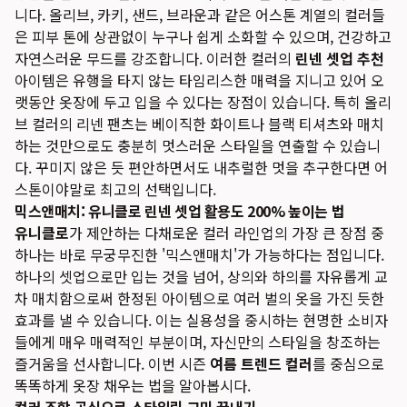
니다. 올리브, 카키, 샌드, 브라운과 같은 어스톤 계열의 컬러들
은 피부 톤에 상관없이 누구나 쉽게 소화할 수 있으며, 건강하고
자연스러운 무드를 강조합니다. 이러한 컬러의
린넨 셋업 추천
아이템은 유행을 타지 않는 타임리스한 매력을 지니고 있어 오
랫동안 옷장에 두고 입을 수 있다는 장점이 있습니다. 특히 올리
브 컬러의 리넨 팬츠는 베이직한 화이트나 블랙 티셔츠와 매치
하는 것만으로도 충분히 멋스러운 스타일을 연출할 수 있습니
다. 꾸미지 않은 듯 편안하면서도 내추럴한 멋을 추구한다면 어
스톤이야말로 최고의 선택입니다.
믹스앤매치: 유니클로 린넨 셋업 활용도 200% 높이는 법
유니클로
가 제안하는 다채로운 컬러 라인업의 가장 큰 장점 중
하나는 바로 무궁무진한 '믹스앤매치'가 가능하다는 점입니다.
하나의 셋업으로만 입는 것을 넘어, 상의와 하의를 자유롭게 교
차 매치함으로써 한정된 아이템으로 여러 벌의 옷을 가진 듯한
효과를 낼 수 있습니다. 이는 실용성을 중시하는 현명한 소비자
들에게 매우 매력적인 부분이며, 자신만의 스타일을 창조하는
즐거움을 선사합니다. 이번 시즌
여름 트렌드 컬러
를 중심으로
똑똑하게 옷장 채우는 법을 알아봅시다.