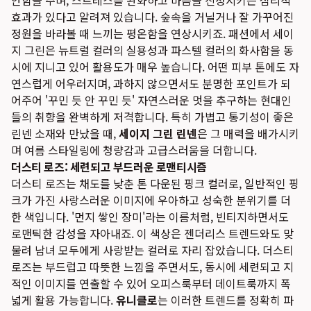
안함을 주며, 스트레스를 완화하고 마음을 진정시키는 심리적
효과가 있다고 알려져 있습니다. 숲속을 거닐거나 잘 가꾸어진
정원을 바라볼 때 느끼는 평온함을 연상시키죠. 패션에서 세이
지 그린은 뉴트럴 컬러의 실용성과 파스텔 컬러의 화사함을 동
시에 지니고 있어 활용도가 매우 높습니다. 어떤 피부 톤에도 자
연스럽게 어우러지며, 과하지 않으면서도 분명한 포인트가 되
어주어 '꾸민 듯 안 꾸민 듯' 자연스러운 멋을 추구하는 현대인
들의 취향을 완벽하게 저격합니다. 특히 가볍고 통기성이 좋은
린넨 소재와 만났을 때,
세이지 그린 린넨
은 그 매력을 배가시키
며 여름 스타일링에 청량감과 고급스러움을 더합니다.
더스티 로즈: 세련되고 부드러운 로맨티시즘
더스티 로즈는 채도를 낮춘 톤 다운된 핑크 컬러로, 일반적인 핑
크가 가진 사랑스러운 이미지에 우아하고 성숙한 분위기를 더
한 색입니다. '먼지 쌓인 장미'라는 이름처럼, 빈티지하면서도
로맨틱한 감성을 자아내죠. 이 색상은 젠더리스 트렌드와도 맞
물려 남녀 모두에게 사랑받는 컬러로 자리 잡았습니다. 더스티
로즈는 부드럽고 따뜻한 느낌을 주면서도, 동시에 세련되고 지
적인 이미지를 연출할 수 있어 오피스룩부터 데이트룩까지 폭
넓게 활용 가능합니다.
유니클로
는 이러한 트렌드를 정확히 파