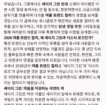
어넣습니다. 그중에서도
세이지 그린 린넨
소재의 아이템은 이
번 시즌 절대 놓쳐서는 안 될 필수로, 청량하면서도 고급스러운
분위기를 연출하며 다가올
여름 트렌드 컬러
의 정점을 보여줄
것입니다. 이 글에서는 유니클로가 제안하는 새로운 컬러의 세
계를 깊이 탐구하고, 가장 감각적인
린넨 셋업 추천
스타일링을
통해 여러분의 여름을 더욱 특별하게 만들 비법을 공개합니다.
2026 여름 트렌드 컬러, 왜 세이지 그린과 더스티 로즈인가?
패션 트렌드는 단순히 미적인 유행을 넘어 동시대 사람들의 사
회적, 심리적 상태를 반영하는 거울과도 같습니다. 몇 년간 지속
된 불확실성과 빠른 변화 속에서 사람들은 안정감, 편안함, 그리
고 자연과의 연결을 갈망하게 되었습니다. 이러한 시대적 배경
속에서 2026년의
여름 트렌드 컬러
로 '세이지 그린'과 '더스티
로즈'가 급부상한 것은 결코 우연이 아닙니다. 이 두 가지 색상
은 자연에서 쉽게 찾아볼 수 있는, 차분하면서도 생명력이 느껴
지는 컬러이기 때문입니다.
세이지 그린: 마음을 치유하는 자연의 색
세이지 그린은 허브 식물인 세이지의 잎에서 유래한 색으로, 회
색빛이 살짝 가미된 차분한 녹색입니다. 이 색은 시각적으로 편