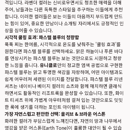
격입니다. 라벤더 컬러는 신비로우면서도 청초한 매력을 더해
주어, 남들과는 다른 독특한 스타일을 추구하는 이들에게 추천
합니다. 이러한 컬러들은 보는 이들의 마음까지 부드럽게 만드
는 힘이 있어, 중요한 만남이나 소개팅 자리에서도 긍정적인 인
상을 심어줄 수 있습니다.
시각적 쿨링 효과: 파스텔 블루의 청량함
푹푹 찌는 한여름, 시각적으로 온도를 낮춰주는 '쿨링 효과'를
원한다면 파스텔 블루를 선택하세요. 맑은 하늘이나 푸른 바다
를 연상시키는 파스텔 블루는 보는 것만으로도 시원하고 청량
한 느낌을 줍니다.
유니클로
만의 정교한 염색 공법으로 구현한
파스텔 블루는 맑고 투명한 색감을 자랑하며, 어떤 아이템과도
쉽게 어우러져 세련된 이미지를 전달합니다. 파스텔 블루 리넨
셔츠는 네이비나 베이지 컬러의 쇼츠와 함께 매치하면 클래식
하면서도 활동적인 리조트룩을 완성할 수 있습니다. 또한, 화이
트 티셔츠 위에 가볍게 아우터처럼 걸쳐 입는 것만으로도 밋밋
한 룩에 생기를 더하는 포인트 아이템이 됩니다.
가장 자연스럽고 편안한 선택: 올리브 & 브라운 어스톤
화려한 컬러가 부담스럽게 느껴진다면, 자연의 땅과 나무에서
영감을 받은 어스톤(Earth Tone)이 훌륭한 대안이 될 수 있습