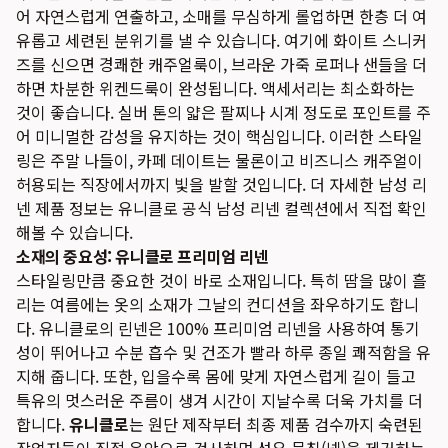
어 자연스럽게 연출하고, 소매를 무심하게 롤업하면 한층 더 여
유롭고 세련된 분위기를 낼 수 있습니다. 여기에 화이트 스니커
즈를 신으면 경쾌한 캐주얼룩이, 브라운 가죽 로퍼나 샌들을 더
하면 차분한 위켄드룩이 완성됩니다. 액세서리는 최소화하는
것이 좋습니다. 실버 톤의 얇은 팔찌나 시계 정도로 포인트를 주
어 미니멀한 감성을 유지하는 것이 핵심입니다. 이러한 스타일
링은 주말 나들이, 카페 데이트는 물론이고 비즈니스 캐주얼이
허용되는 직장에서까지 빛을 발할 것입니다. 더 자세한 남성 리
넨 제품 정보는
유니클로 공식 남성 리넨 컬렉션
에서 직접 확인
해볼 수 있습니다.
소재의 중요성: 유니클로 프리미엄 리넨
스타일링만큼 중요한 것이 바로 소재입니다. 특히 땀을 많이 흘
리는 여름에는 옷의 소재가 그날의 컨디션을 좌우하기도 합니
다. 유니클로의 린넨은 100% 프리미엄 리넨을 사용하여 통기
성이 뛰어나고 수분 흡수 및 건조가 빨라 하루 종일 쾌적함을 유
지해 줍니다. 또한, 입을수록 몸에 맞게 자연스럽게 길이 들고
특유의 멋스러운 주름이 생겨 시간이 지날수록 더욱 가치를 더
합니다.
유니클로
는 원단 제작부터 최종 제품 검수까지 숙련된