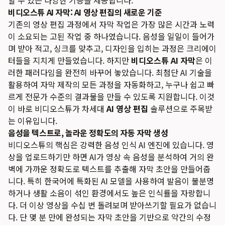
할 수 있는 다양한 기능을 제공합니다.
비디오스튜 AI 자막: AI 영상 편집의 새로운 기준
기존의 영상 편집 과정에서 자막 작업은 가장 많은 시간과 노력
이 소요되는 고된 작업 중 하나였습니다. 음성을 일일이 들어가
며 받아 적고, 싱크를 맞추고, 디자인을 입히는 과정은 크리에이
터들을 지치게 만들었습니다. 하지만
비디오스튜 AI 자막
은 이
러한 패러다임을 완전히 바꾸어 놓았습니다. 최첨단 AI 기술을
활용하여 자막 제작의 모든 과정을 자동화하고, 누구나 쉽고 빠
르게 전문가 수준의 결과물을 만들 수 있도록 지원합니다. 이것
이 바로 비디오스튜가 차세대
AI 영상 편집
솔루션으로 주목받
는 이유입니다.
음성을 텍스트로, 놀라운 정확도의 자동 자막 생성
비디오스튜의 핵심은 강력한 음성 인식 AI 엔진에 있습니다. 영
상을 업로드하기만 하면 AI가 영상 속 음성을 분석하여 거의 완
벽에 가까운 정확도로 텍스트를 추출해 자막 초안을 만들어줍
니다. 특히 한국어에 특화된 AI 모델을 사용하여 발음이 불분명
하거나 생활 소음이 섞인 환경에서도 높은 인식률을 자랑합니
다. 더 이상 영상을 수십 번 돌려보며 받아쓰기할 필요가 없습니
다. 단 몇 분 만에 완성되는 자막 초안을 기반으로 약간의 수정