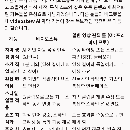
적인 경우가 많습니다. 비디오스튜는 기획 단계부터 오직 빠르
고 효율적인 영상 제작, 특히 쇼츠와 같은 숏폼 콘텐츠에 최적화
된 기능들을 중심으로 개발되었습니다. 다른 툴들과 비교했을
때
videostew AI 자막
기능이 갖는 독보적인 경쟁력은 다음
과 같습니다.
일반 영상 편집 툴 (예: 프리
기능
비디오스튜
미어 프로)
자막 생
AI 기반 자동 음성 인식
수동 타이핑 또는 스크립트
성 방식
(원클릭)
파일(SRT) 불러오기
초기 작
1분 내외 (영상 길이에 따
영상 길이와 동일하거나 그
업 시간
라 상이)
이상 소요
편집 편
웹 기반의 직관적인 텍스
전문적인 타임라인 기반의
의성
트 편집기
복잡한 인터페이스
스타일
원클릭으로 모든 자막 스
자막 클립별 개별 수정 또는
일괄 적
타일 동시 변경 가능
복잡한 스타일 설정 필요
용
쇼츠 최
핵심 단어 강조, 스타일
모든 효과를 수동으로 구현
적화
프리셋 등 특화 기능 제공
해야 함
주요 사
초보자, 1인 크리에이터,
영상 편집 전문가, 방송 전