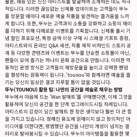
물론, 재능 있는 신진 아티스트를 발굴하여 소개하는 데도 적극
적입니다. 이러한 끊임없는 신제품 업데이트는 고객들이 뚜누
를 방문할 때마다 새로운 예술 작품을 발견하는 즐거움을 느끼
게 합니다. 또한, 뚜누는 고객과의 소통을 강화하고 쇼핑의 재미
를 더하기 위해 다채로운 이벤트를 기획합니다. 신제품 출시 기
념 할인 프로모션, 특정 금액 이상 구매 시 스페셜 기프트 증정,
아티스트와의 온라인 Q&A 세션, 작품 제작 비하인드 스토리 공
개 등 다양한 콘텐츠와 이벤트는 뚜누를 단순한 쇼핑몰이 아닌,
팬들이 모여 즐기는 하나의 문화 공간으로 만듭니다. 이러한 역
동적인 운영 방식은 고객들의 재방문율을 높이고 강력한 팬덤
을 형성하는 원동력이 됩니다. 'tounou'와 함께라면 예술을 즐
기는 당신의 일상은 결코 지루할 틈이 없을 것입니다.
뚜누(TOUNOU) 활용 팁: 나만의 공간을 예술로 채우는 방법
뚜누에서 마음에 드는 'Wan 발매트'를 구매했다면, 이제 그것을
활용하여 당신의 공간을 한 단계 업그레이드시킬 차례입니다.
아티스트의 감성이 담긴 발매트 한 장은 생각보다 훨씬 더 큰 힘
을 가지고 있습니다. 정해진 용도에 얽매이지 않고 창의적인 아
이디어를 더한다면, 평범했던 공간을 나만의 개성이 넘치는 갤
러리로 탈바꿈시킬 수 있습니다. 뚜누의 아이템들을 활용한 몇