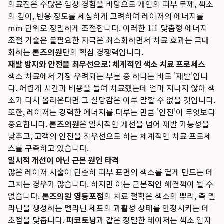
의료진은 수많은 임상 경험을 바탕으로 개인의 피부 두께, 색소
의 깊이, 반응 정도를 세심하게 고려하여 레이저의 에너지를
mm 단위로 정밀하게 조절합니다. 이러한 1:1 맞춤형 에너지
조절 기술은 불필요한 자극은 최소화하면서 치료 효과는 극대
화하는
톤즈의원
만의 핵심 경쟁력입니다.
재발 방지와 안전을 최우선으로: 체계적인 색소 치료 프로세스
색소 치료에서 가장 우려되는 부분 중 하나는 바로 '재발'입니
다. 어렵게 시간과 비용을 들여 치료했는데 얼마 지나지 않아 색
소가 다시 올라온다면 그 실망감은 이루 말할 수 없을 것입니다.
또한, 레이저는 강력한 에너지를 다루는 만큼 '안전'이 무엇보다
중요합니다.
톤즈의원
은 일시적인 개선을 넘어 재발 가능성을
낮추고, 고객의 안전을 최우선으로 하는 체계적인 치료 프로세
스를 구축하고 있습니다.
일시적 개선이 아닌 근본 원인 타격
많은 레이저 시술이 단순히 피부 표면의 색소를 옅게 만드는 데
그치는 경우가 많습니다. 하지만 이는 근본적인 해결책이 될 수
없습니다.
톤즈의원 영등포점
의 치료 철학은 색소의 뿌리, 즉 멜
라닌을 생성하는 멜라닌 세포의 과활성 상태를 안정시키는 데
초점을 맞춥니다.
피코토닝
과 같은 정밀한 레이저는 색소 입자