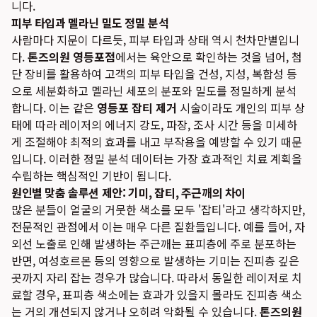
니다.
피부 타입과 멜라닌 밀도 정밀 분석
사람마다 지문이 다르듯, 피부 타입과 상태 역시 천차만별입니
다.
톤즈의원 영등포점
에서는 육안으로 확인하는 것을 넘어, 첨
단 장비를 활용하여 고객의 피부 타입을 건성, 지성, 복합성 등
으로 세분화하고 멜라닌 세포의 분포와 밀도를 정밀하게 분석
합니다. 이는 같은
영등포 잡티 제거
시술이라도 개인의 피부 상
태에 따라 레이저의 에너지 강도, 파장, 조사 시간 등을 미세하
게 조절해야 최적의 효과를 내고 부작용을 예방할 수 있기 때문
입니다. 이러한 정밀 분석 데이터는 가장 효과적인 치료 계획을
수립하는 핵심적인 기반이 됩니다.
원인별 맞춤 솔루션 제안: 기미, 잡티, 주근깨의 차이
많은 분들이 얼굴의 거뭇한 색소를 모두 '잡티'라고 생각하지만,
전문적인 관점에서 이는 매우 다른 질환들입니다. 예를 들어, 자
외선 노출로 인해 발생하는 주근깨는 표피층에 주로 분포하는
반면, 여성호르몬 등의 영향으로 발생하는 기미는 진피층 깊은
곳까지 자리 잡는 경우가 많습니다. 따라서 동일한 레이저로 치
료할 경우, 표피층 색소에는 효과가 있을지 몰라도 진피층 색소
는 거의 개선되지 않거나 오히려 악화될 수 있습니다.
톤즈의원