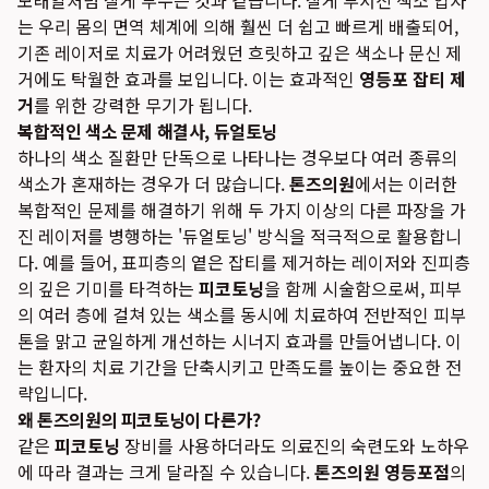
모래알처럼 잘게 부수는 것과 같습니다. 잘게 부서진 색소 입자
는 우리 몸의 면역 체계에 의해 훨씬 더 쉽고 빠르게 배출되어,
기존 레이저로 치료가 어려웠던 흐릿하고 깊은 색소나 문신 제
거에도 탁월한 효과를 보입니다. 이는 효과적인
영등포 잡티 제
거
를 위한 강력한 무기가 됩니다.
복합적인 색소 문제 해결사, 듀얼토닝
하나의 색소 질환만 단독으로 나타나는 경우보다 여러 종류의
색소가 혼재하는 경우가 더 많습니다.
톤즈의원
에서는 이러한
복합적인 문제를 해결하기 위해 두 가지 이상의 다른 파장을 가
진 레이저를 병행하는 '듀얼토닝' 방식을 적극적으로 활용합니
다. 예를 들어, 표피층의 옅은 잡티를 제거하는 레이저와 진피층
의 깊은 기미를 타격하는
피코토닝
을 함께 시술함으로써, 피부
의 여러 층에 걸쳐 있는 색소를 동시에 치료하여 전반적인 피부
톤을 맑고 균일하게 개선하는 시너지 효과를 만들어냅니다. 이
는 환자의 치료 기간을 단축시키고 만족도를 높이는 중요한 전
략입니다.
왜 톤즈의원의 피코토닝이 다른가?
같은
피코토닝
장비를 사용하더라도 의료진의 숙련도와 노하우
에 따라 결과는 크게 달라질 수 있습니다.
톤즈의원 영등포점
의