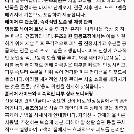
리가 필수적입니다.
톤즈의원
은 시술 효과를 극대화하고 고객
만족을 완성하는 마지막 단계로서, 전문 사후 관리 프로그램을
패키지에 기본으로 포함하여 제공합니다.
레이저 후 건조함, 즉각적인 보습 및 재생 관리
영등포 레이저 토닝
시술 후 가장 흔하게 나타나는 증상 중 하나
는 피부의 건조함입니다.
톤즈의원 영등포점
에서는 이를 해결
하기 위해 시술 직후 즉각적으로 피부를 진정시키고 수분을 공
급하는 전문 관리 프로그램을 시행합니다. 피부 진정에 효과적
인 모델링 팩, 고농축 보습 앰플 투여, 재생 레이저(LDM 등) 관
리를 통해 레이저로 인해 자극받은 피부를 빠르게 안정시키고,
피부 속부터 수분을 채워 넣어 건강한 피부 컨디션을 되찾도록
돕습니다. 이러한 체계적인 사후 관리는 시술 효과를 배가시키
는 것은 물론, 부작용의 위험을 현저히 낮춰줍니다.
홈케어 가이드와 지속적인 피부 상태 모니터링
전문적인 관리만큼이나 중요한 것이 바로 일상생활에서의 홈케
어입니다.
톤즈의원
은 시술 후 개인의 피부 상태에 맞는 맞춤형
홈케어 방법을 상세하게 안내합니다. 자외선 차단제의 올바른
사용법, 추천하는 보습제 성분, 피해야 할 생활 습관 등을 구체
적으로 설명하여 고객이 집에서도 효과적으로 피부를 관리할